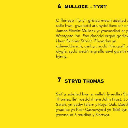
4
MULLOCK - TYST
O ffenestr i fyny'r grisiau mewn adeilad 
safle hwn, gwelodd arlunydd ifanc o'r 
James Flewitt Mullock yr ymosodiad ar y
Westgate Inn. Pan darodd ergyd gerllaw
i lawr Skinner Street. Flwyddyn yn
ddiweddarach, cynhyrchodd lithograff o
olygfa, sydd wedi'i argraffu sawl gwaith 
hynny.
7
STRYD THOMAS
Saif yr adeilad hwn ar safle’r fynedfa i St
Thomas, lle’r oedd rhieni John Frost, J
Sarah, yn cadw tafarn y Royal Oak. Daet
ynad ac yn Faer Casnewydd yn 1836 cyn
ymwneud â mudiad y Siartwyr.