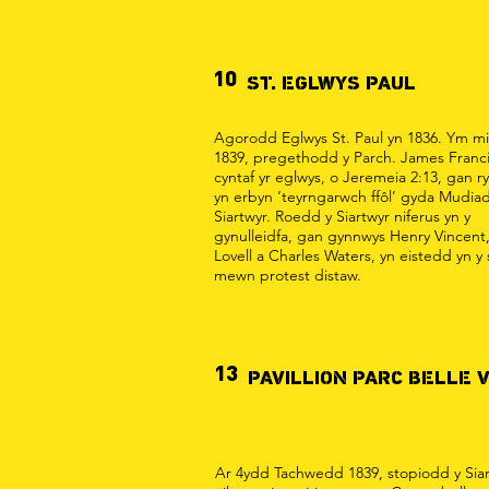
10
ST. EGLWYS PAUL
Agorodd Eglwys St. Paul yn 1836. Ym mis
1839, pregethodd y Parch. James Francis
cyntaf yr eglwys, o Jeremeia 2:13, gan 
yn erbyn ‘teyrngarwch ffôl’ gyda Mudiad
Siartwyr. Roedd y Siartwyr niferus yn y
gynulleidfa, gan gynnwys Henry Vincent
Lovell a Charles Waters, yn eistedd yn 
mewn protest distaw.
13
PAVILLION PARC BELLE 
Ar 4ydd Tachwedd 1839, stopiodd y Siar