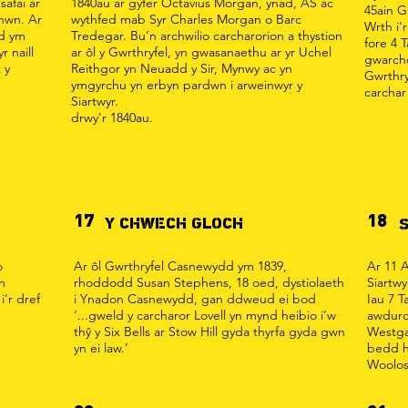
safai ar
1840au ar gyfer Octavius Morgan, ynad, AS ac
45ain G
hwn. Ar
wythfed mab Syr Charles Morgan o Barc
Wrth i'r
dd ym
Tredegar. Bu’n archwilio carcharorion a thystion
fore 4 
r naill
ar ôl y Gwrthryfel, yn gwasanaethu ar yr Uchel
gwarcho
 y
Reithgor yn Neuadd y Sir, Mynwy ac yn
Gwrthry
ymgyrchu yn erbyn pardwn i arweinwyr y
carchar
Siartwyr.
drwy'r 1840au.
17
18
Y CHWECH GLOCH
o
Ar ôl Gwrthryfel Casnewydd ym 1839,
Ar 11 
n
rhoddodd Susan Stephens, 18 oed, dystiolaeth
Siartw
i’r dref
i Ynadon Casnewydd, gan ddweud ei bod
Iau 7 
‘...gweld y carcharor Lovell yn mynd heibio i’w
awdurd
thŷ y Six Bells ar Stow Hill gyda thyrfa gyda gwn
Westga
yn ei law.’
bedd h
Woolos 