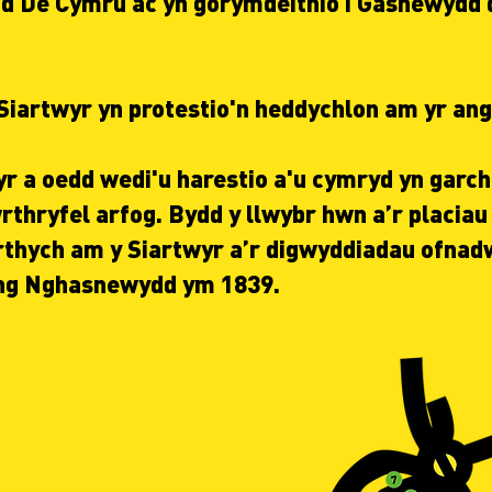
 De Cymru ac yn gorymdeithio i Gasnewydd 
 Siartwyr yn protestio'n heddychlon am yr an
r a oedd wedi'u harestio a'u cymryd yn garcha
rthryfel arfog. Bydd y llwybr hwn a’r placia
thych am y Siartwyr a’r digwyddiadau ofnad
yng Nghasnewydd ym 1839.