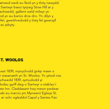
atrawd wedi eu lleoli yn y tloty newydd.
 Siartwyr basio tyrpeg Stow Hill ar y
Tachwedd, gallent weld milwyr yn
d yn eu barics dros dro. Yn dilyn y
fel, gweithredodd y tloty fel gwersyll
 ac ysbyty.
ST. WOOLOS
Awst 1839, mynychodd grŵp mawr o
yr wasanaeth yn St. Woolos. Yn ystod nos
Tachwedd 1839, symudodd yr
odau gyrff deg o Siartwyr o stablau’r
te Inn. Claddasant hwy mewn pedwar
eb eu marcio ym Mynwent Eglwys St.
ar ochr ogleddol Capel y Santes Fair.