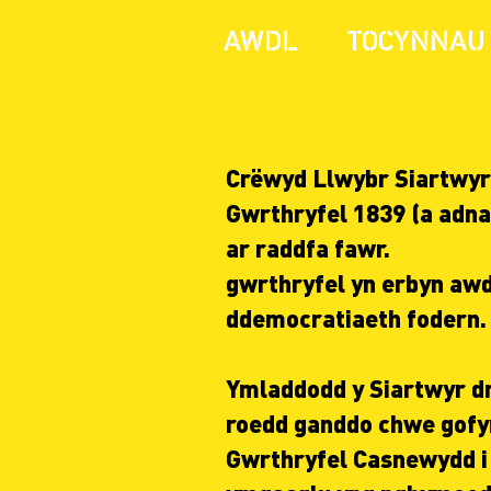
AWDL
TOCYNNAU
Crëwyd Llwybr Siartwyr 
Gwrthryfel 1839 (a adna
ar raddfa fawr.
gwrthryfel yn erbyn awdu
ddemocratiaeth fodern.
Ymladdodd y Siartwyr dro
roedd ganddo chwe gofyn
Gwrthryfel Casnewydd i