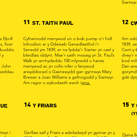
Siartwyr
11
12
ST. TAITH PAUL
C
 Ebrill
Cyfrannodd menywod un o bob pump o’r holl
Am odde
, ficer
lofnodion ar y Ddeiseb Genedlaethol i’r
1839, se
rybuddio
Senedd ym 1839, er na fyddai’r Siarter yn cael y
Cwrt-y-b
 y
bleidlais iddynt. Mae’r saith mosaig yn St. Paul’s
drwy’r 
Walk yn anrhydeddu 100 mlynedd o hanes
bod mil
, John
menywod ac yn cofio nifer o fenywod
Dan arw
y seddau
arwyddocaol o Gasnewydd gan gynnwys Mary
gorymde
Brewer a Joan Williams a gefnogodd y Siartwyr.
giât dyr
Am ragor o wybodaeth ewch i
yma.
14
15
Y FRIARS
Y
VUE
(Y
twyr i
Gerllaw saif y Friars a adeiladwyd yn gynnar yn y
Dyma ll