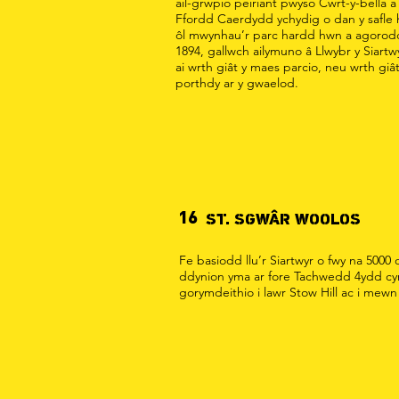
ail-grwpio peiriant pwyso Cwrt-y-bella a 
Ffordd Caerdydd ychydig o dan y safle 
ôl mwynhau’r parc hardd hwn a agoro
1894, gallwch ailymuno â Llwybr y Siartwy
ai wrth giât y maes parcio, neu wrth giât
porthdy ar y gwaelod.
16
ST. SGWÂR WOOLOS
Fe basiodd llu’r Siartwyr o fwy na 5000 
ddynion yma ar fore Tachwedd 4ydd cy
gorymdeithio i lawr Stow Hill ac i mewn 