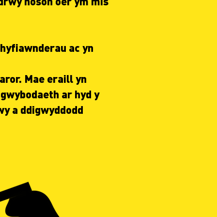
drwy noson oer ym mis
ghyfiawnderau ac yn
ror. Mae eraill yn
u gwybodaeth ar hyd y
wy a ddigwyddodd