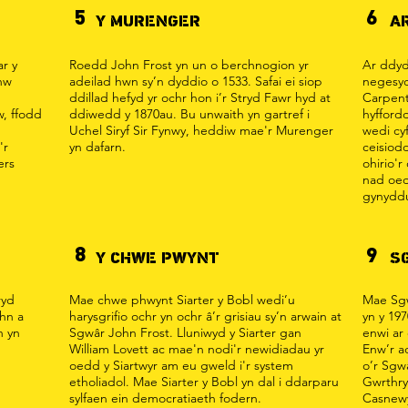
5
6
Y MURENGER
A
ar y
Roedd John Frost yn un o berchnogion yr
Ar ddyd
enw
adeilad hwn sy’n dyddio o 1533. Safai ei siop
negesyd
ddillad hefyd yr ochr hon i’r Stryd Fawr hyd at
Carpent
, ffodd
ddiwedd y 1870au. Bu unwaith yn gartref i
hyfford
Uchel Siryf Sir Fynwy, heddiw mae'r Murenger
wedi cy
'r
yn dafarn.
ceisiod
ers
ohirio'
nad oed
gynyddu
8
9
Y CHWE PWYNT
S
ryd
Mae chwe phwynt Siarter y Bobl wedi’u
Mae Sgw
ohn a
harysgrifio ochr yn ochr â’r grisiau sy’n arwain at
yn y 19
h yn
Sgwâr John Frost. Lluniwyd y Siarter gan
enwi ar
William Lovett ac mae'n nodi'r newidiadau yr
Enw’r a
oedd y Siartwyr am eu gweld i'r system
o’r Sgwâ
etholiadol. Mae Siarter y Bobl yn dal i ddarparu
Gwrthry
sylfaen ein democratiaeth fodern.
Casnewy