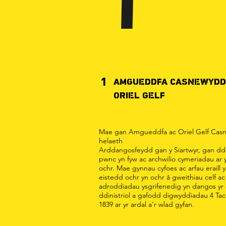
1
AMGUEDDFA CASNEWYDD
ORIEL GELF
Mae gan Amgueddfa ac Oriel Gelf Cas
helaeth
Arddangosfeydd gan y Siartwyr, gan dd
pwnc yn fyw ac archwilio cymeriadau ar
ochr. Mae gynnau cyfoes ac arfau eraill 
eistedd ochr yn ochr â gweithiau celf ac
adroddiadau ysgrifenedig yn dangos yr e
ddinistriol a gafodd digwyddiadau 4 T
1839 ar yr ardal a'r wlad gyfan.