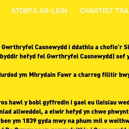
STORFA AR-LEIN
CHARTIST TRA
Gwrthryfel Casnewydd i ddathlu a chofio’r S
byddir hefyd fel Gwrthryfel Casnewydd) sef y
rdod ym Mhrydain Fawr a charreg filltir bwys
s hawl y bobl gyffredin i gael eu lleisiau we
iad allweddol, a elwir hefyd yn chwe phwynt 
 ben ym 1839 gyda mwy na phum mil o weithwy