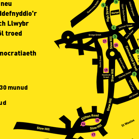
 neu
ddefnyddio'r
ich Llwybr
ôl troed
mocratiaeth
 30 munud
ud