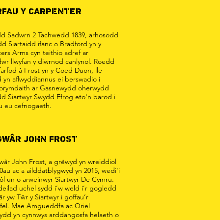
RFAU Y CARPENTER
d Sadwrn 2 Tachwedd 1839, arhosodd
d Siartaidd ifanc o Bradford yn y
ers Arms cyn teithio adref ar
dwr llwyfan y diwrnod canlynol. Roedd
farfod â Frost yn y Coed Duon, lle
d yn aflwyddiannus ei berswadio i
r orymdaith ar Gasnewydd oherwydd
d Siartwyr Swydd Efrog eto'n barod i
 eu cefnogaeth.
GWÂR JOHN FROST
âr John Frost, a grëwyd yn wreiddiol
70au ac a ailddatblygwyd yn 2015, wedi'i
 ôl un o arweinwyr Siartwyr De Cymru.
deilad uchel sydd i’w weld i’r gogledd
r yw Tŵr y Siartwyr i goffau’r
fel. Mae Amgueddfa ac Oriel
dd yn cynnwys arddangosfa helaeth o