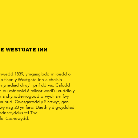
E WESTGATE INN
chwedd 1839, ymgasglodd miloedd o
 o flaen y Westgate Inn a cheisio
 mynediad drwy'r prif ddrws. Cafodd
n eu cyfnewid â milwyr wedi'u cuddio y
 a chynddeiriogodd brwydr am fwy
munud. Gwasgarodd y Siartwyr, gan
wy nag 20 yn farw. Daeth y digwyddiad
adnabyddus fel The
fel Casnewydd.