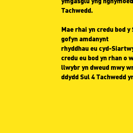
ymgasglu yng nghymoedd
Tachwedd.
Mae rhai yn credu bod y
gofyn amdanynt
rhyddhau eu cyd-Siartwy
credu eu bod yn rhan o w
llwybr yn dweud mwy wr
ddydd Sul 4 Tachwedd 
Y LLWYBR