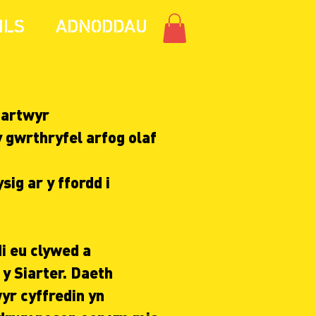
ILS
ADNODDAU
iartwyr
 gwrthryfel arfog olaf
ig ar y ffordd i
di eu clywed a
y Siarter. Daeth
r cyffredin yn