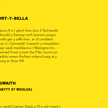
.
WRT-Y-BELLA
utu 8 o’r gloch fore Llun 4 Tachwedd
ibiodd y Siartwyr wrth beiriant pwyso
ella ger y safle hwn, ar ôl cerdded
nos o’r Cymoedd. Cawsant y newyddion
wyr wedi meddiannu'r Westgate Inn.
einiad Frost a Jack the Fifer, buont yn
ithio mewn ffurfiant milwrol tuag at y
peg ar Stow Hill.
 GWAITH
SBYTY ST WOOLOS)
e roedd Capten Stack a 70 o wŷr traed y