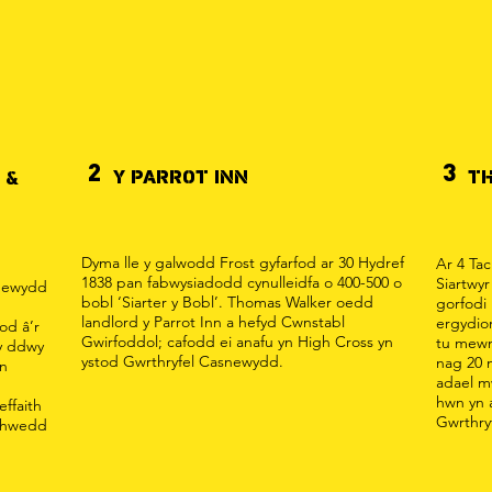
2
3
Y PARROT INN
TH
 &
Dyma lle y galwodd Frost gyfarfod ar 30 Hydref
Ar 4 Ta
1838 pan fabwysiadodd cynulleidfa o 400-500 o
Siartwyr
newydd
bobl ‘Siarter y Bobl’. Thomas Walker oedd
gorfodi
landlord y Parrot Inn a hefyd Cwnstabl
ergydio
od â’r
Gwirfoddol; cafodd ei anafu yn High Cross yn
tu mewn
 y ddwy
ystod Gwrthryfel Casnewydd.
nag 20 
yn
adael m
hwn yn 
ffaith
Gwrthry
achwedd