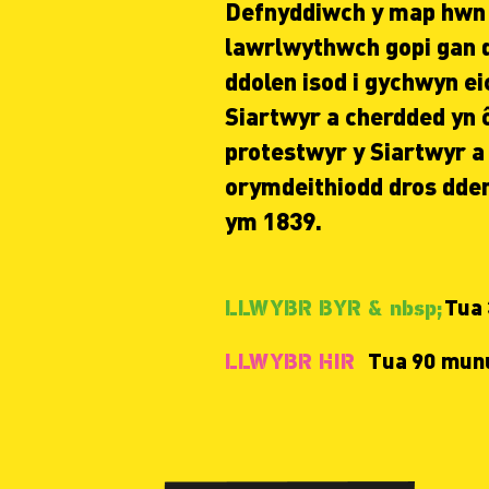
Defnyddiwch y map hwn
lawrlwythwch gopi gan 
ddolen isod i gychwyn e
Siartwyr a cherdded yn 
protestwyr y Siartwyr a
orymdeithiodd dros dde
ym 1839.
Tua
LLWYBR BYR & nbsp;
Tua 90 mun
LLWYBR HIR