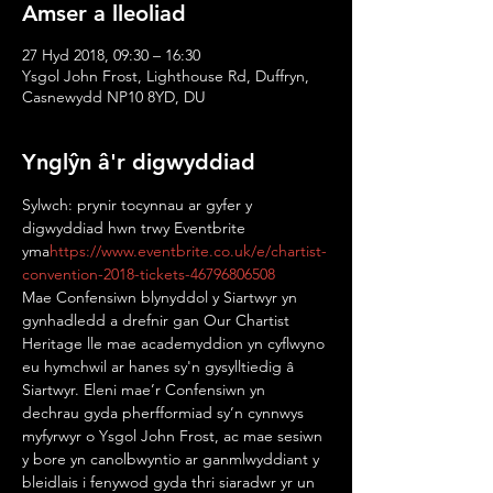
Amser a lleoliad
27 Hyd 2018, 09:30 – 16:30
Ysgol John Frost, Lighthouse Rd, Duffryn,
Casnewydd NP10 8YD, DU
Ynglŷn â'r digwyddiad
Sylwch: prynir tocynnau ar gyfer y 
digwyddiad hwn trwy Eventbrite 
yma
https://www.eventbrite.co.uk/e/chartist-
convention-2018-tickets-46796806508
Mae Confensiwn blynyddol y Siartwyr yn 
gynhadledd a drefnir gan Our Chartist 
Heritage lle mae academyddion yn cyflwyno 
eu hymchwil ar hanes sy'n gysylltiedig â 
Siartwyr. Eleni mae’r Confensiwn yn 
dechrau gyda pherfformiad sy’n cynnwys 
myfyrwyr o Ysgol John Frost, ac mae sesiwn 
y bore yn canolbwyntio ar ganmlwyddiant y 
bleidlais i fenywod gyda thri siaradwr yr un 