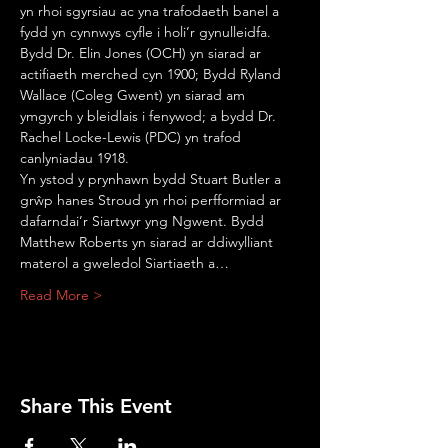
yn rhoi sgyrsiau ac yna trafodaeth banel a 
fydd yn cynnwys cyfle i holi’r gynulleidfa. 
Bydd Dr. Elin Jones (OCH) yn siarad ar 
actifiaeth merched cyn 1900; Bydd Ryland 
Wallace (Coleg Gwent) yn siarad am 
ymgyrch y bleidlais i fenywod; a bydd Dr. 
Rachel Locke-Lewis (PDC) yn trafod 
Yn ystod y prynhawn bydd Stuart Butler a 
grŵp hanes Stroud yn rhoi perfformiad ar 
dafarndai’r Siartwyr yng Ngwent. Bydd 
Matthew Roberts yn siarad ar ddiwylliant 
materol a gweledol Siartiaeth a…
Read More >
Share This Event