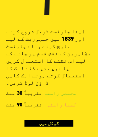
اپنا چارٹسٹ ٹریل شروع کرنے
اور 1839 میں جمہوریت کے لیے
مارچ کرنے والے چارٹسٹ
مظاہرین کے نقش قدم پر چلنے کے
لیے اس نقشے کا استعمال کریں
یا نیچے دیے گئے لنک کا
استعمال کرتے ہوئے ایک کاپی
ڈاؤن لوڈ کریں۔
تقریباً 30 منٹ
مختصر راستہ
تقریباً 90 منٹ
لمبا راستہ
گوگل میپ