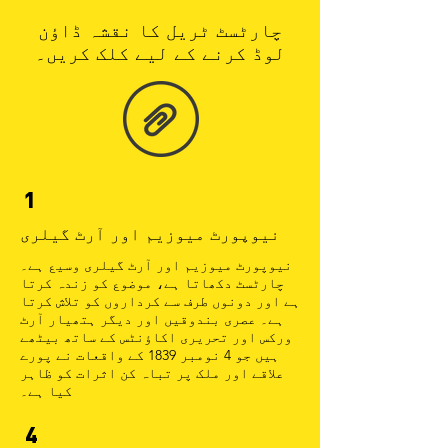
چارٹسٹ ٹریل کا نقشہ ڈاؤن
لوڈ کرنے کے لیے کلک کریں۔
1
نیوپورٹ میوزیم اور آرٹ گیلری
نیوپورٹ میوزیم اور آرٹ گیلری وسیع ہے۔
چارٹسٹ دکھاتا ہے، موضوع کو زندہ کرتا
ہے اور دونوں طرف سے کرداروں کو تلاش کرتا
ہے۔ عصری بندوقیں اور دیگر ہتھیار آرٹ
ورکس اور تحریری اکاؤنٹس کے ساتھ بیٹھے
ہیں جو 4 نومبر 1839 کے واقعات نے پورے
علاقے اور ملک پر تباہ کن اثرات کو ظاہر
کیا ہے۔
4