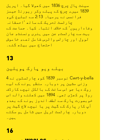
سینٹ پال چرچ 1836 میں کھولا گیا۔ اپریل
1839 میں، چرچ کے پہلے وکر ریورنڈ جیمز
فرانسس نے یرمیاہ 2:13 سے تبلیغ کی،
چارٹسٹ تحریک کے ساتھ 'احمقانہ
وفاداریوں' کے خلاف انتباہ کیا۔ جماعت کے
بہت سے چارٹسٹ، جن میں ہنری ونسنٹ، جان
لوول اور چارلس واٹرس شامل تھے، خاموش
احتجاج میں بیٹھ گئے۔
13
بیلے ویو پارک پویلین
4 نومبر 1839 کو، چارٹسٹوں نے Cwrt-y-bella
وزنی مشین پر دوبارہ منظم ہونے کے لیے
روک دیا جو اس سائٹ کے بالکل نیچے کارڈف
روڈ پر کھڑی تھی۔ 1894 میں کھلنے والے اس
خوبصورت پارک سے لطف اندوز ہونے کے بعد،
آپ کار پارک کے گیٹ پر یا نیچے لاج گیٹ پر
دوبارہ چارٹسٹ ٹریل میں شامل ہو سکتے
ہیں۔
16