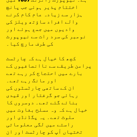
اختتام پذیر ہوئی جب پانچ
ہزار سے زیادہ عام کام کرنے
والے افراد ساؤتھ ویلز کی
وادیوں میں جمع ہوئے اور
نومبر کی سرد رات سے نیوپورٹ
کی طرف مارچ کیا۔
کچھ کا خیال ہے کہ چارٹسٹ
پرامن طریقے سے ناانصافیوں کے
بارے میں احتجاج کر رہے تھے
اور مانگ رہے تھے۔
ان کے ساتھی چارٹسٹوں کی
رہائی جو گرفتار اور قیدی
بنائے گئے تھے۔ دوسروں کا
خیال ہے کہ وہ مسلح بغاوت میں
ملوث تھے۔ یہ پگڈنڈی اور
راستے میں لگی معلوماتی
تختیاں آپ کو چارٹسٹ اور ان