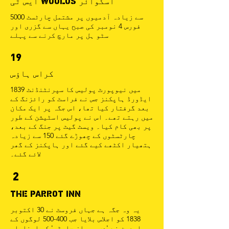
ایس ٹی WOOLOS اسکوائر
5000 سے زیادہ آدمیوں پر مشتمل چارٹسٹ
فورس 4 نومبر کی صبح یہاں سے گزری اور
سٹو ہل پر مارچ کرنے سے پہلے
19
کراس ہاؤس
1839 میں نیوپورٹ پولیس کا سپرنٹنڈنٹ
ایڈورڈ ہاپکنز جس نے فراسٹ کو رائزنگ کے
بعد گرفتار کیا تھا، اس جگہ پر ایک مکان
میں رہتے تھے۔ اس نے پولیس اسٹیشن کے طور
پر بھی کام کیا۔ ویسٹ گیٹ پر جنگ کے بعد،
چارٹسٹوں کے چھوڑے گئے 150 سے زیادہ
ہتھیار اکٹھے کیے گئے اور ہاپکنز کے گھر
لائے گئے۔
2
THE PARROT INN
یہ وہ جگہ ہے جہاں فروسٹ نے 30 اکتوبر
1838 کو اجلاس بلایا جب 400-500 لوگوں کے
سامعین نے 'دی پیپلز چارٹر' کو اپنایا۔