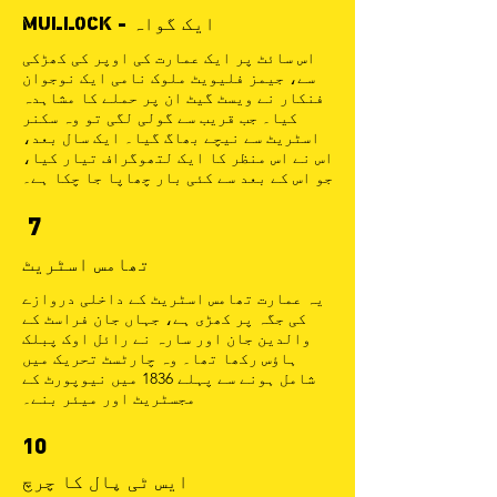
MULLOCK - ایک گواہ
اس سائٹ پر ایک عمارت کی اوپر کی کھڑکی
سے، جیمز فلیویٹ ملوک نامی ایک نوجوان
فنکار نے ویسٹ گیٹ ان پر حملے کا مشاہدہ
کیا۔ جب قریب سے گولی لگی تو وہ سکنر
اسٹریٹ سے نیچے بھاگ گیا۔ ایک سال بعد،
اس نے اس منظر کا ایک لتھوگراف تیار کیا،
جو اس کے بعد سے کئی بار چھاپا جا چکا ہے۔
7
تھامس اسٹریٹ
یہ عمارت تھامس اسٹریٹ کے داخلی دروازے
کی جگہ پر کھڑی ہے، جہاں جان فراسٹ کے
والدین جان اور سارہ نے رائل اوک پبلک
ہاؤس رکھا تھا۔ وہ چارٹسٹ تحریک میں
شامل ہونے سے پہلے 1836 میں نیوپورٹ کے
مجسٹریٹ اور میئر بنے۔
10
ایس ٹی پال کا چرچ