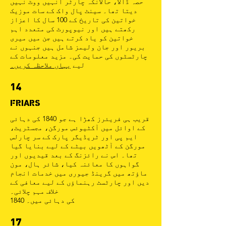
حصہ ڈالا، حالانکہ چارٹر انہیں ووٹ نہیں
دیتا تھا۔ سینٹ پال واک کے سات موزیک
خواتین کی تاریخ کے 100 سال کا اعزاز
رکھتے ہیں اور نیوپورٹ کی متعدد اہم
خواتین کو یاد کرتے ہیں جن میں میری
بریور اور جان ولیمز شامل ہیں جنہوں نے
چارٹسٹوں کی حمایت کی۔ مزید معلومات کے
لیے
یہاں ملاحظہ کریں۔
14
FRIARS
قریب ہی فریئرز کھڑا ہے جو 1840 کی دہائی
کے اوائل میں آکٹیوئس مورگن، مجسٹریٹ،
ایم پی اور ٹریڈیگر پارک کے سر چارلس
مورگن کے آٹھویں بیٹے کے لیے بنایا گیا
تھا۔ اس نے رائزنگ کے بعد قیدیوں اور
گواہوں کا معائنہ کیا، شائر ہال، مون
ماؤتھ میں گرینڈ جیوری میں خدمات انجام
دیں اور چارٹسٹ رہنماؤں کے لیے معافی کے
خلاف مہم چلائی۔
1840 کی دہائی میں۔
17