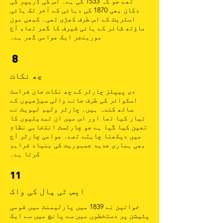
تھے جو کہ 1533 کی ہے۔ اس کی ڈریپر کی
دکان بھی 1870 کی دہائی کے آخر تک ہائی
اسٹریٹ کے اس طرف کھڑی تھی۔ کبھی مون
ماؤتھ شائر کے ہائی شیرف کا گھر تھا، آج
مورینجر ایک عوامی گھر ہے۔
8
چھ نکات
دی پیپلز چارٹر کے چھ نکات جان فراسٹ
اسکوائر کی طرف جانے والی سیڑھیوں کے
ساتھ کندہ ہیں۔ چارٹر ولیم لیویٹ نے
تیار کیا تھا اور اس میں ان تبدیلیوں کا
تعین کیا گیا ہے جو چارٹسٹ انتخابی نظام
میں دیکھنا چاہتے تھے۔ عوامی چارٹر آج
بھی ہماری جدید جمہوریت کی بنیاد فراہم
کرتا ہے۔
11
ایس ٹی پال کی واک
خواتین نے 1839 میں پارلیمنٹ میں قومی
پٹیشن پر دستخطوں میں سے پانچ میں سے ایک