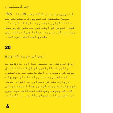
چھ گھنٹیاں
1839 کے نیوپورٹ رائزنگ کے بعد، 18 سالہ
سوسن سٹیفنز نے نیوپورٹ مجسٹریٹس کے
سامنے گواہی دیتے ہوئے کہا کہ اس نے '...
قیدی لیویل کو اپنے گھر سے سٹو ہل پر سکس
بیلز سے گزرتے ہوئے دیکھا جس کے ہاتھ میں
بندوق لیے ایک ہجوم تھا۔'
20
ایس ٹی مریم کا چرچ
چرچ اس وقت زیر تعمیر تھا اور مارچ کرنے
والوں نے کارکنوں کو ان کے ساتھ شامل
ہونے کی دعوت دی۔ ایک بڑھئی نے چارٹسٹوں
کو داخل ہونے سے روکنے کے لیے چرچ کے
دروازے بند کر دیے اور یہ افواہ ہے کہ
کچھ چارٹسٹ ویسٹ گیٹ پر جنگ کے بعد قربان
گاہ کے پیچھے چھپ گئے تھے تاکہ سپاہیوں
اور خصوصی کانسٹیبلوں کا پتہ نہ لگ سکے۔
6