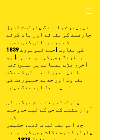
نیوپورٹ رائزنگ چارٹسٹ ٹریل
چارٹسٹ کو منانے اور یاد کرنے
کے لیے بنائی گئی تھی۔
1839 کی بغاوت (جسے نیوپورٹ
رائزنگ بھی کہا جاتا ہے) جو
آخری بڑے پیمانے پر مسلح تھا
برطانیہ میں اتھارٹی کے خلاف
بغاوت اور جدید جمہوریت کی
راہ پر ایک اہم سنگ میل۔
چارٹسٹوں نے عام لوگوں کی
آواز سننے کے حق کے لیے جدوجہد
کی۔
چھ اہم مطالبات تھے، جنہیں
چارٹر کے چھ نکات بھی کہا جاتا
ہے۔ نیوپورٹ رائزنگ 1839 میں