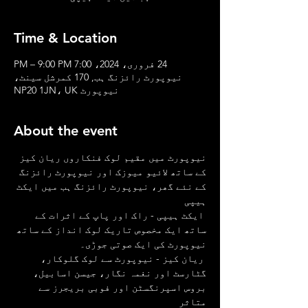
Time & Location
24 فروری، 2024، 7:00 PM – 9:00 PM
نیوپورٹ رائزنگ ہب, 170 کمرشل سینٹ،
نیوپورٹ NP20 1JN، UK
About the event
نیوپورٹ میں مقیم لوک فنکاروں ریان کیز 
کے ساتھ لائیو میوزک اور نیوپورٹ رائزنگ 
کے نئے گھر، نیوپورٹ رائزنگ ہب میں ایکٹ 
ہیپی
 ایکٹ ہیپی - راک اور پاپ کے اثرات کے 
ساتھ ایک مخصوص تاریک لوک انداز کے ساتھ 
نیوپورٹ کی ایک صوتی جوڑی۔
 ریان کیز - نیوپورٹ سے لوک گلوکار، 
گٹارسٹ اور نغمہ نگار، جیسن اسابیل، 
بروس اسپرنگسٹن اور فوبی بریجرز سے 
متاثر