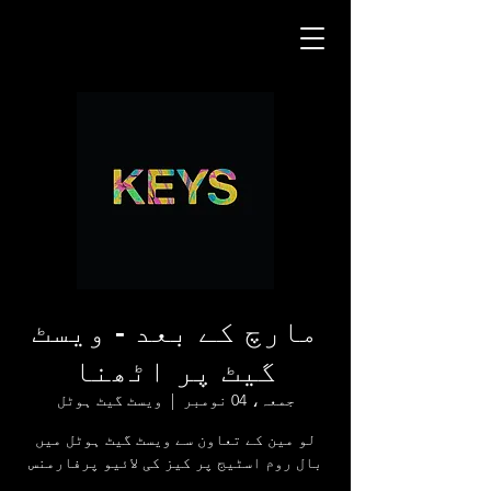
مارچ کے بعد - ویسٹ
گیٹ پر اٹھنا
جمعہ، 04 نومبر
  |  
ویسٹ گیٹ ہوٹل
لو مین کے تعاون سے ویسٹ گیٹ ہوٹل میں
بال روم اسٹیج پر کیز کی لائیو پرفارمنس