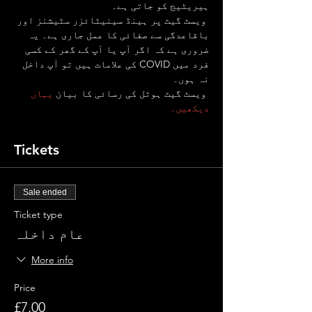
ہیریٹیج کو جاتی ہے۔
 ویسٹ گیٹ پر ہینڈ سینیٹائزر سٹیشنز اور 
باقاعدگی سے صفائی کا عمل جاری ہے۔ یہ 
ضروری ہے کہ اگر آپ یا آپ کے گھر کے کسی 
فرد میں COVID کی علامات ہیں تو آپ داخل 
نہ ہوں۔
 ویسٹ گیٹ ہوٹل کی رسائی کا بیان 
یہاں 
دیکھیں۔
Tickets
Sale ended
Ticket type
عام داخلہ
More info
Price
£7.00