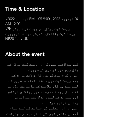
Time & Location
04 نومبر، 2022، 9:00 PM – 05 نومبر، 2022،
12:00 AM
ویسٹ گیٹ ہوٹل, دی ویسٹ گیٹ ہوٹل 7b،
ویسٹ گیٹ بلڈنگز، کمرشل سینٹ، نیوپورٹ
NP20 1JL، UK
About the event
کیز سے لائیو میوزک اور ویسٹ گیٹ ہوٹل کے 
بال روم میں لو مین کی سپورٹ
 براہ کرم نوٹ کریں، ٹارچ لائٹ مارچ کے 
بعد ویسٹ گیٹ میں داخلہ تمام حاضرین کے 
لیے مفت ہو گا، صلاحیت کے ساتھ مشروط۔ یہ 
ٹکٹ بال روم کے مرحلے میں ہیڈلائن ایکٹس 
اور سپورٹ کے لیے رات 9 بجے سے اضافی 
رسائی فراہم کرتا ہے۔
 تہوار اور تعلیم کی حمایت کے لیے تمام 
آمدنی مقامی خیراتی ادارے ہمارے چارٹسٹ 