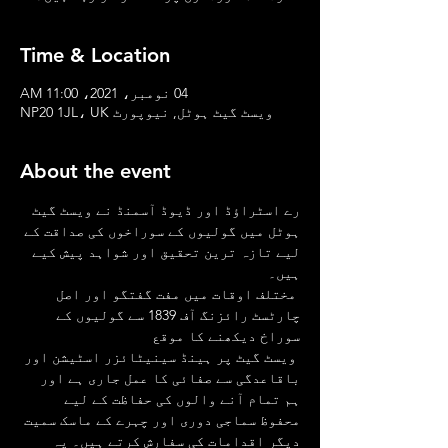
Time & Location
04 نومبر، 2021، 11:00 AM
ویسٹ گیٹ ہوٹل, نیوپورٹ NP20 1JL، UK
About the event
رے اسٹراؤڈ اور ڈیوڈ آسمنڈ نے ویسٹ گیٹ 
ہوٹل میں گولیوں کے سوراخوں کی صداقت کے 
لیے تازہ ترین تحقیق اور شواہد پیش کیے 
ہیں۔
 مختلف اوقات میں مفت گفتگو اور اصل 
چارٹسٹ رائزنگ آف 1839 سے گولیوں کے 
سوراخ دیکھنے کا موقع
 ویسٹ گیٹ پر ہینڈ سینیٹائزر اسٹیشن اور 
باقاعدگی سے صفائی کا عمل جاری ہے اور 
ہم تمام آنے والوں کی حفاظت کے لیے 
محفوظ سماجی دوری اور چہرے کے ماسک سمیت 
دیگر اقدامات کی سفارش کرتے ہیں۔ یہ 