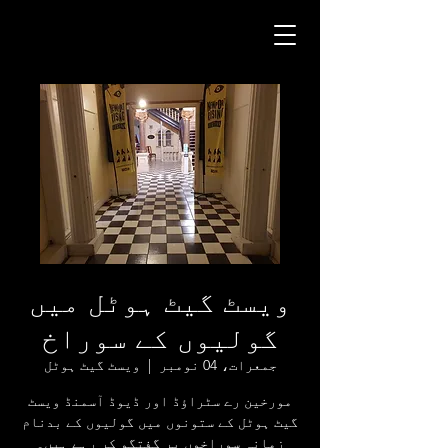
ویسٹ گیٹ ہوٹل میں
گولیوں کے سوراخ
جمعرات، 04 نومبر
  |  
ویسٹ گیٹ ہوٹل
مورخین رے سٹراؤڈ اور ڈیوڈ آسمنڈ ویسٹ
گیٹ ہوٹل کے ستونوں میں گولیوں کے بدنام
زمانہ سوراخوں پر گفتگو کر رہے ہیں۔