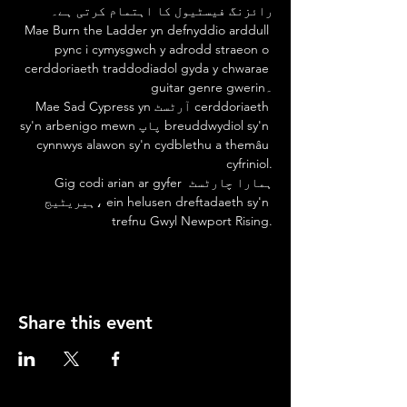
رائزنگ فیسٹیول کا اہتمام کرتی ہے۔
 Mae Burn the Ladder yn defnyddio arddull 
pync i cymysgwch y adrodd straeon o 
cerddoriaeth traddodiadol gyda y chwarae 
guitar genre gwerin۔
 Mae Sad Cypress yn آرٹسٹ cerddoriaeth 
sy'n arbenigo mewn پاپ breuddwydiol sy'n 
cynnwys alawon sy'n cydblethu a themâu 
cyfriniol.
 Gig codi arian ar gyfer ہمارا چارٹسٹ 
ہیریٹیج، ein helusen dreftadaeth sy'n 
trefnu Gwyl Newport Rising.
Share this event