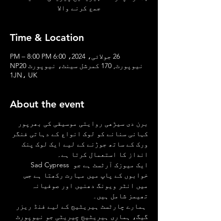
جمع کرنے والا
Time & Location
26 جولائی، 2024، 6:00 PM – 8:00 PM
نیوپورٹ, 170 کمرشل سینٹ، نیوپورٹ NP20
1JN، UK
About the event
برن دی سیڑھی روایتی موسیقی کی بھرپور 
کہانی سنانے کو لوک انواع کے دہاتی فنگر 
ورک کے ساتھ جوڑنے کے لیے ایک لوک پنک 
انداز کا استعمال کرتا ہے۔
 Sad Cypress ایک میوزک آرٹسٹ ہے جو 
خوابوں کے پاپ میں مہارت رکھتا ہے جس 
میں انٹر ویونگ دھنیں اور صوفیانہ 
تھیمز شامل ہیں۔
 ہمارے چارٹسٹ ہیریٹیج کے لیے فنڈ ریزر 
گیگ، ہماری ہیریٹیج چیریٹی جو نیوپورٹ 