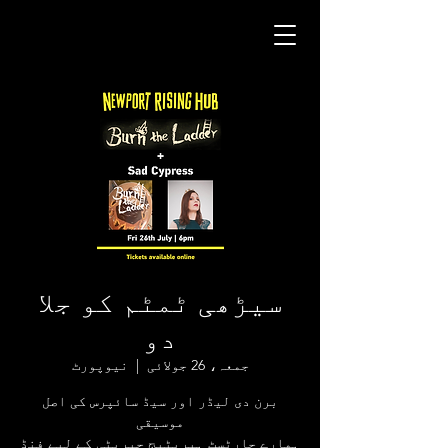
سیڑھی ٹمٹم کو جلا
دو
جمعہ، 26 جولائی
  |  
نیوپورٹ
برن دی لیڈر اور سیڈ سائپرس کی اصل
ہمارے چارٹسٹ ہیریٹیج چیریٹی کے لیے فنڈ