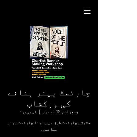
چارٹسٹ بینر بنانے
کی ورکشاپ
جمعرات، 12 دسمبر
  |  
نیوپورٹ
حقیقی چارٹسٹ طرز میں اپنا چارٹسٹ بینر
بنائیں۔