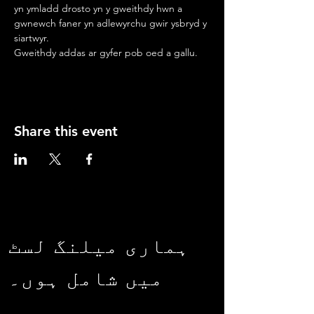
yn ymladd drosto yn y gweithdy hwn a 
gwnewch faner yn adlewyrchu gwir ysbryd y 
siartwyr.
Gweithdy addas ar gyfer pob oed a gallu.
Share this event
ہماری میلنگ لسٹ
میں شامل ہوں۔