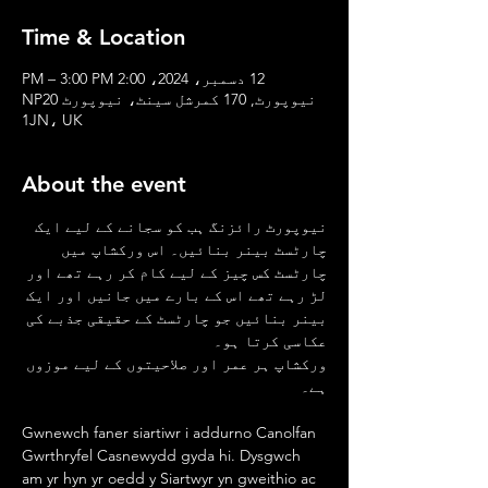
Time & Location
12 دسمبر، 2024، 2:00 PM – 3:00 PM
نیوپورٹ, 170 کمرشل سینٹ، نیوپورٹ NP20
1JN، UK
About the event
نیوپورٹ رائزنگ ہب کو سجانے کے لیے ایک 
چارٹسٹ بینر بنائیں۔ اس ورکشاپ میں 
چارٹسٹ کس چیز کے لیے کام کر رہے تھے اور 
لڑ رہے تھے اس کے بارے میں جانیں اور ایک 
بینر بنائیں جو چارٹسٹ کے حقیقی جذبے کی 
عکاسی کرتا ہو۔
ورکشاپ ہر عمر اور صلاحیتوں کے لیے موزوں 
ہے۔
Gwnewch faner siartiwr i addurno Canolfan 
Gwrthryfel Casnewydd gyda hi. Dysgwch 
am yr hyn yr oedd y Siartwyr yn gweithio ac 