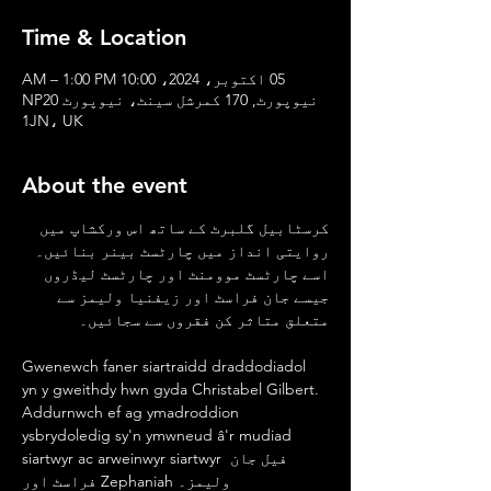
Time & Location
05 اکتوبر، 2024، 10:00 AM – 1:00 PM
نیوپورٹ, 170 کمرشل سینٹ، نیوپورٹ NP20
1JN، UK
About the event
کرسٹابیل گلبرٹ کے ساتھ اس ورکشاپ میں 
روایتی انداز میں چارٹسٹ بینر بنائیں۔ 
اسے چارٹسٹ موومنٹ اور چارٹسٹ لیڈروں 
جیسے جان فراسٹ اور زیفنیا ولیمز سے 
متعلق متاثر کن فقروں سے سجائیں۔
Gwenewch faner siartraidd draddodiadol 
yn y gweithdy hwn gyda Christabel Gilbert. 
Addurnwch ef ag ymadroddion 
ysbrydoledig sy'n ymwneud â'r mudiad 
siartwyr ac arweinwyr siartwyr فیل جان 
فراسٹ اور Zephaniah ولیمز۔