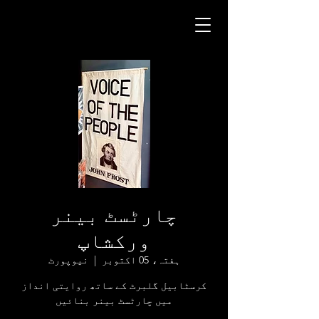
چارٹسٹ بینر
ورکشاپ
ہفتہ، 05 اکتوبر
  |  
نیوپورٹ
کرسٹابیل گلبرٹ کے ساتھ روایتی انداز
میں چارٹسٹ بینر بنائیں