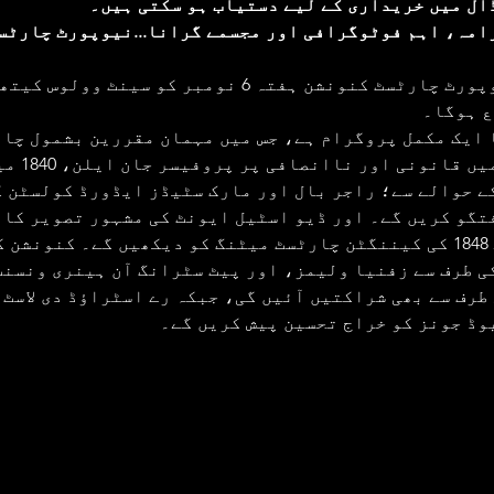
ال میں خریداری کے لیے دستیاب ہو سکتی ہیں۔
امہ، اہم فوٹوگرافی اور مجسمے گرانا...نیوپورٹ چارٹس
 سالانہ نیوپورٹ چارٹسٹ کنونشن ہفتہ 6 نومبر کو سینٹ و
 ایک مکمل پروگرام ہے، جس میں مہمان مقررین بشمول چار
کے زمانے میں ق
ے حوالے سے؛ راجر بال اور مارک سٹیڈز ایڈورڈ کولسٹن ک
تگو کریں گے۔ اور ڈیو اسٹیل ایونٹ کی مشہور تصویر کا 
کرتے ہوئے 1848 کی کیننگٹن چارٹسٹ میٹنگ کو دیکھیں گے۔ کنونشن
ی طرف سے زفنیا ولیمز، اور پیٹ سٹرانگ آن ہینری ونسنٹ
طرف سے بھی شراکتیں آئیں گی، جبکہ رے اسٹراؤڈ دی لاسٹ 
وڈ جونز کو خراج تحسین پیش کریں گے۔