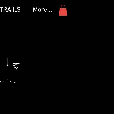
TRAILS
More...
چارٹ
ہفتہ، 06 نوم