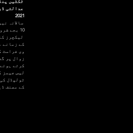
ٹکٹیں پنڈ
عدالتی ڈر
2021
10 بجے شروع ہوگا۔
 لیکچرز کا
وی فراسٹ ک
زوال پر گف
لیس جیمز ک
ٹولپڈل کی 
کے مصنف ڈی