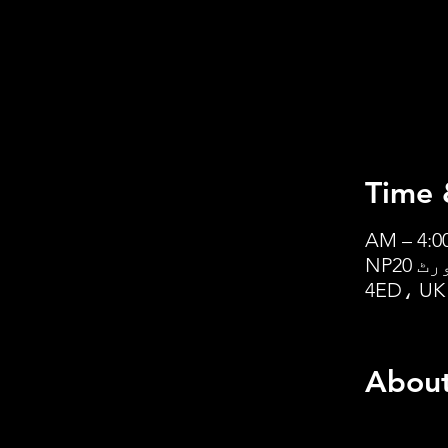
Time 
نیوپورٹ کیتھیڈرل، سینٹ وولوس, 105 سٹو ہل، نیوپورٹ NP20
4ED، UK
About