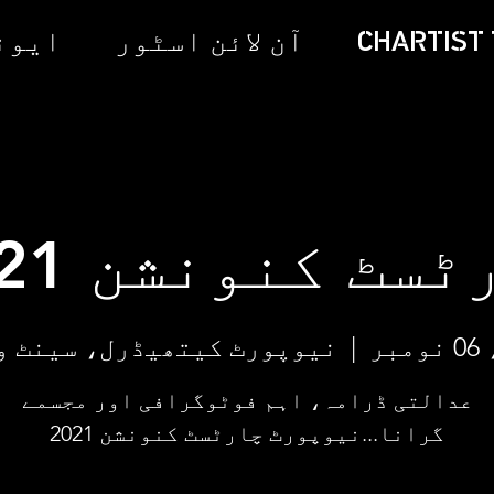
CHARTIST 
آن لائن اسٹور
ایونٹ
سٹ کنونشن 2021
بر
  |  
نیوپورٹ کیتھیڈرل، سینٹ و
عدالتی ڈرامہ، اہم فوٹوگرافی اور مجسمے
گرانا...نیوپورٹ چارٹسٹ کنونشن 2021