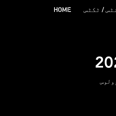
س / ٹکٹس
HOME
ولوس