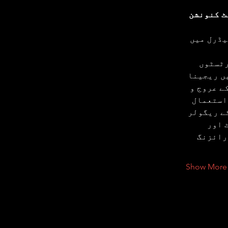
ٹ کنونشن 
ولوس کیتھیڈرل میں 
ٹسٹوں 
انونی اور ناانصافی پر پروفیسر جان ایلن، 1840 میں ریجینا 
ے عروج و 
استعمال 
 کے ریگولر 
 اور 
رائزنگ 
Show More