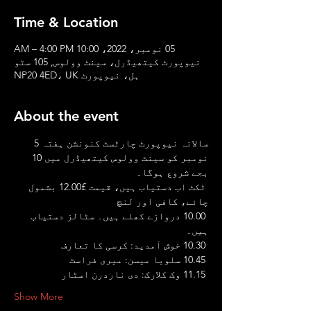
Time & Location
05 نومبر، 2022، 10:00 AM – 4:00 PM
نیوپورٹ کیتھیڈرل، سینٹ وولوس, 105 سٹو
ہل، نیوپورٹ NP20 4ED، UK
About the event
سالانہ نیوپورٹ چارٹسٹ کنونشن ہفتہ 5 
نومبر کو سینٹ وولوس کیتھیڈرل میں 10 
بجے شروع ہوگا۔
 ٹکٹ اب دستیاب ہیں، قیمت £12.00 بشمول 
چائے، کافی اور لنچ
 10.00 دروازے کھلے ہیں۔ سٹالز دستیاب 
ہیں۔
 10.30 خوش آمدید: کرسی کا تعارف
 10.45 سلویا میسن: میری فراسٹ
 11.15 وک کلارک: دی ناردرن اسٹار
Show More