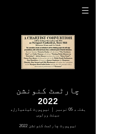
چارٹسٹ کنونشن
2022
ہفتہ، 05 نومبر
  |  
نیوپورٹ کیتھیڈرل،
سینٹ وولوس
نیوپورٹ چارٹسٹ کنونشن 2022