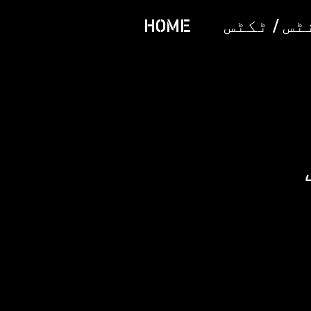
س / ٹکٹس
HOME