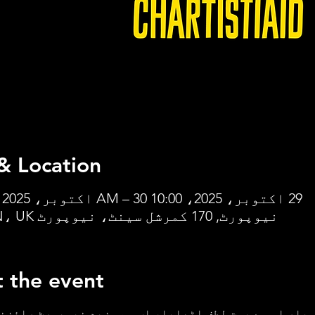
& Location
29 اکتوبر، 2025، 10:00 AM – 30 اکتوبر، 2025، 1:00 PM
نیوپورٹ, 170 کمرشل سینٹ، نیوپورٹ NP20 1JN، UK
 the event
 بار اس سے بہت لطف اٹھایا، اب ہم مزید نیوپورٹ رائزنگ