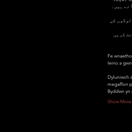
آئے ہیں۔
لوگوں کی 
ٹ کریں 
Fe wnaethoc
Dyluniwch a
megaffon p
Byddwn yn g
Show More