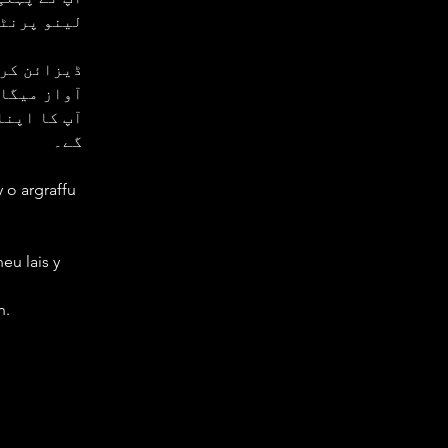
لینو پرنٹن
ڈیزائن کری
آواز میگا
آپ کا اپنا
گے۔
 o argraffu 
eu lais y 
n.