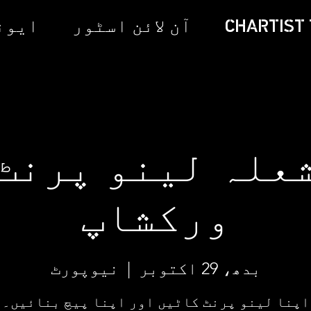
CHARTIST 
آن لائن اسٹور
ایونٹ
علہ لینو پرنٹ
ورکشاپ
بدھ، 29 اکتوبر
  |  
نیوپورٹ
اپنا لینو پرنٹ کاٹیں اور اپنا پیچ بنائیں۔