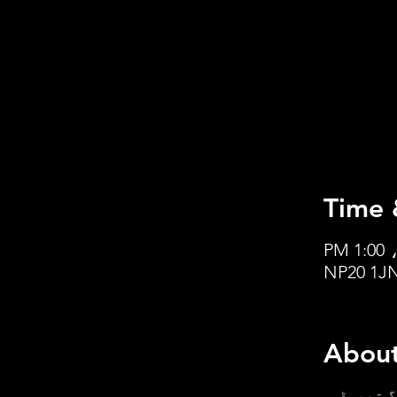
Time 
About
 تھیمڈ 