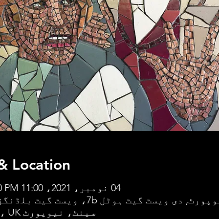
& Location
04 نومبر، 2021، 11:00 AM – 3:00 PM
نیوپورٹ, دی ویسٹ گیٹ ہوٹل 7b، ویسٹ گ
سینٹ، نیوپورٹ NP20 1JL، UK