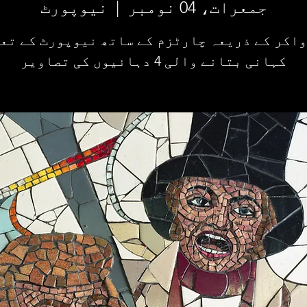
جمعرات، 04 نومبر
  |  
نیوپورٹ
واکر کے ذریعہ چارٹزم کے ساتھ نیوپورٹ کے تعل
کہانی بتانے والی 4 دہائیوں کی تصاویر