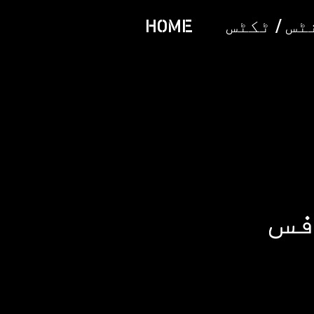
س / ٹکٹس
HOME
س