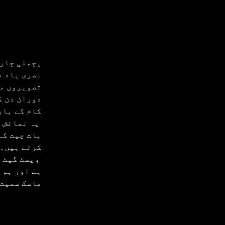
پچھلی چار 
بصری یاد د
تصویروں می
دوران دن ک
کام کے بار
 یہ نمائش 
بات چیت کے
کرتے ہیں۔
 ویسٹ گیٹ 
ہے اور ہم 
ماسک سمیت 