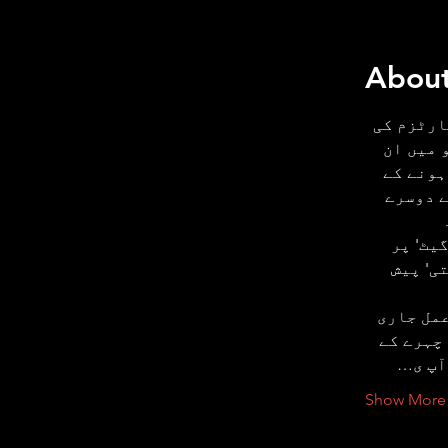
About
ارٹزم کی 
 میں ان 
ونے کے 
 دوسرے 
یٹ' پر 
ی' پیش 
مل جاری 
چہرے کے 
آپ ی…
Show More