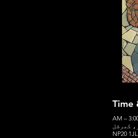
Time 
یٹ بلڈنگز، کمرشل