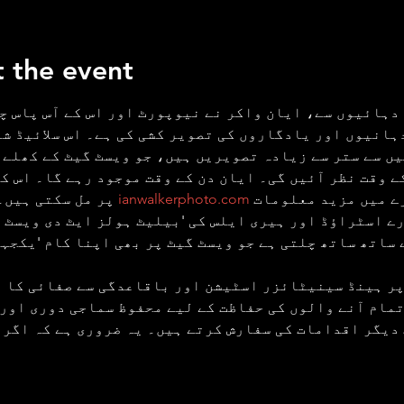
 the event
دہائیوں سے، ایان واکر نے نیوپورٹ اور اس کے آس پاس چ
ہانیوں اور یادگاروں کی تصویر کشی کی ہے۔ اس سلائیڈ شو
ں سے ستر سے زیادہ تصویریں ہیں، جو ویسٹ گیٹ کے کھلے ہ
ے وقت نظر آئیں گی۔ ایان دن کے وقت موجود رہے گا۔ اس کے
ے میں مزید معلومات 
ianwalkerphoto.com
 پر مل سکتی ہیں۔
رے اسٹراؤڈ اور ہیری ایلس کی 'بیلیٹ ہولز ایٹ دی ویسٹ گ
 ساتھ ساتھ چلتی ہے جو ویسٹ گیٹ پر بھی اپنا کام 'یکجہت
پر ہینڈ سینیٹائزر اسٹیشن اور باقاعدگی سے صفائی کا ع
تمام آنے والوں کی حفاظت کے لیے محفوظ سماجی دوری اور 
دیگر اقدامات کی سفارش کرتے ہیں۔ یہ ضروری ہے کہ اگر 