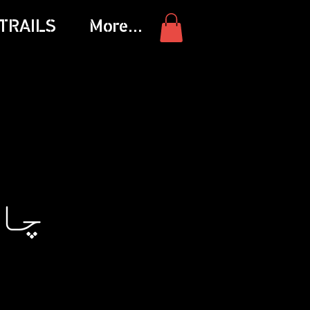
TRAILS
More...
چا