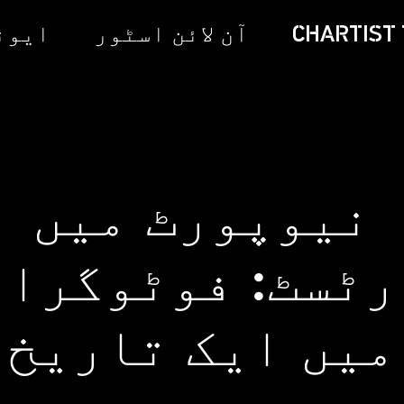
CHARTIST 
آن لائن اسٹور
ایونٹ
نیوپورٹ میں
رٹسٹ: فوٹوگراف
میں ایک تاریخ