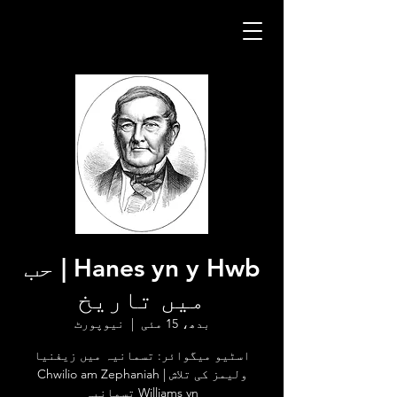
Hanes yn y Hwb | حب
میں تاریخ
بدھ، 15 مئی
  |  
نیوپورٹ
اسٹیو میگوائر: تسمانیہ میں زیفنیا
ولیمز کی تلاش | Chwilio am Zephaniah
Williams yn تسمانیہ