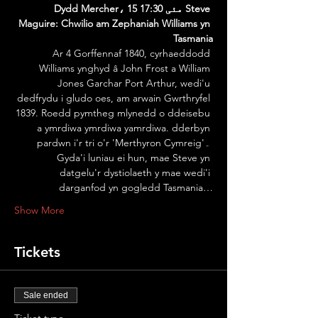
Dydd Mercher، 15 مئی 17:30 Steve 
Maguire: Chwilio am Zephaniah Williams yn 
Tasmania
 Ar 4 Gorffennaf 1840, cyrhaeddodd 
Williams ynghyd â John Frost a William 
Jones Garchar Port Arthur, wedi'u 
dedfrydu i gludo oes, am arwain Gwrthryfel 
1839. Roedd pymtheg mlynedd o ddeisebu 
a ymrdiwa ymrdiwa yamrdiwa. dderbyn 
pardwn i'r tri o'r 'Merthyron Cymreig'۔ 
Gyda'i luniau ei hun, mae Steve yn 
datgelu'r dystiolaeth y mae wedi'i 
darganfod yn gogledd Tasmania…
Show More
Tickets
Sale ended