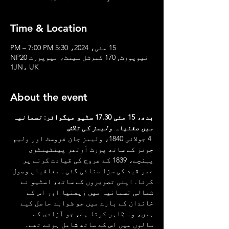
Time & Location
15 مئی، 2024، 5:30 PM – 7:00 PM
نیوپورٹ, 170 کمرشل سینٹ، نیوپورٹ NP20
1JN، UK
About the event
بدھ، 15 مئی 17.30 سٹیو میگوائر:
تسمانیہ 
میں صفنیاہ ولیمز کی تلاش
 4 جولائی 1840، ولیمز جان فروسٹ اور ولیم 
جونز کے ساتھ پورٹ آرتھر پینٹینٹری 
پہنچے، 1839 کے عروج کی قیادت کرنے پر 
عمر قید کی سزا سنائی گئی۔ معافیاں وصول 
کرنا. اپنی تصویروں کے ساتھ، اسٹیو نے 
شمالی تسمانیہ میں زیفنیا اور اس کے 
خاندان کے بارے میں جو شواہد حاصل کیے 
ہیں، وہ ظاہر کرتا ہے، جو آزادی کے 
سالوں میں اس کے ساتھ شامل ہوئے تھے۔