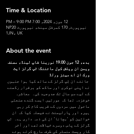
Time & Location
12 جون، 2024، 7:00 PM – 9:00 PM
نیوپورٹ, 170 کمرشل سینٹ، نیوپورٹ NP20
1JN، UK
About the event
بدھ، 12 جون 19.00 نورینا شاپ لینڈ، مصنف 
ویمن ان ویلش کول مائننگ: ٹپ گرلز ایٹ 
ورک ان اے مینز ورلڈ
 جانئے ان ٹِپ گرلز کے ساتھ کیا ہوا جنہوں 
نے اپنی نوکری اور ساکھ کو برقرار رکھنے 
کے لیے سو سال تک جدوجہد کی۔  معاشرہ 
خوفزدہ تھا کہ عورتیں ایسے گندے صنعتی 
ماحول میں مردوں کے قریب کام کر رہی 
ہیں، اور پارلیمنٹ نے فیصلہ کیا کہ ان 
خواتین کو 'بچانا' ان کی ذمہ داری ہے۔  ٹپ 
گرلز کے پاس دوسرے خیالات تھے اور آخر 
کار ویسٹ منسٹر کی طرف مارچ کرتے ہوئے 