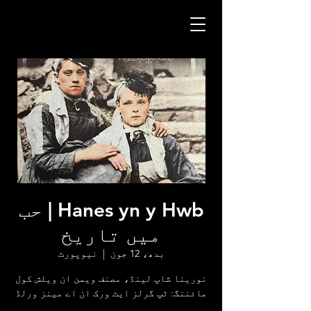
Hanes yn y Hwb | حب
میں تاریخ
بدھ، 12 جون
  |  
نیوپورٹ
نورینا شاپ لینڈ، مصنف ویمن ان ویلش کول
مائننگ: ٹپ گرلز ایٹ ورک ان اے مینز ورلڈ