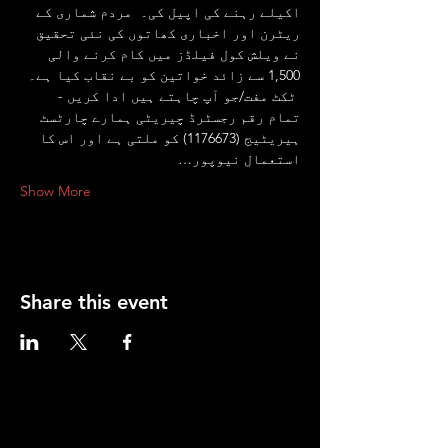
اکیلے رہنے کی اپیل کی۔  مردم شماری کے 
ریٹرن اور اخباری کھاتوں کی نئی تحقیق 
نے ویلش کول فیلڈز میں کام کرنے والی 
1,500 سے زائد خواتین کو بے نقاب کیا ہے۔
 ٹکٹ مفت/جو آپ چاہتے ہیں ادا کریں - 
تمام رقم رجسٹرڈ چیریٹی ہمارے چارٹسٹ 
ہیریٹیج (1176673) کو ملتی ہے اور اس کا 
استعمال نیوپور…
Show More
Share this event