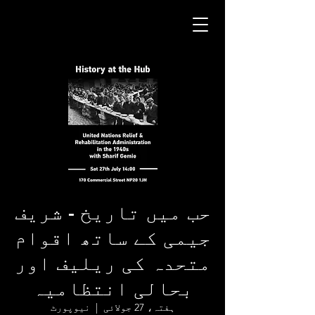
حب میں تاریخ - شریف
جیمی کے ساتھ اقوام
متحدہ کی ریلیف اور
بحالی انتظامیہ
ہفتہ، 27 جولائی
  |  
نیوپورٹ