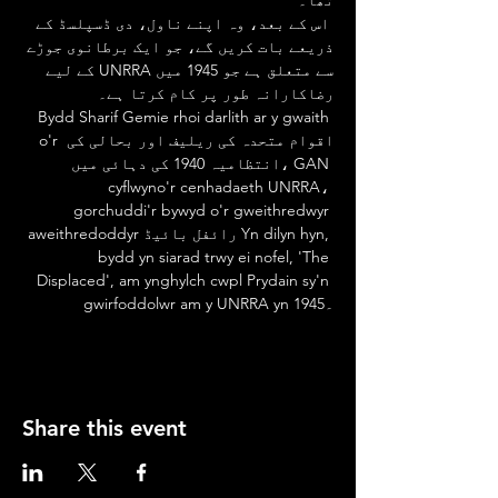
تھا۔
 اس کے بعد، وہ اپنے ناول، دی ڈسپلسڈ کے 
ذریعے بات کریں گے، جو ایک برطانوی جوڑے 
سے متعلق ہے جو 1945 میں UNRRA کے لیے 
رضاکارانہ طور پر کام کرتا ہے۔
 Bydd Sharif Gemie rhoi darlith ar y gwaith 
o'r اقوام متحدہ کی ریلیف اور بحالی کی 
انتظامیہ 1940 کی دہائی میں، GAN 
cyflwyno'r cenhadaeth UNRRA، 
gorchuddi'r bywyd o'r gweithredwyr 
aweithredoddyr رائفل بائیڈ Yn dilyn hyn, 
bydd yn siarad trwy ei nofel, 'The 
Displaced', am ynghylch cwpl Prydain sy'n 
gwirfoddolwr am y UNRRA yn 1945۔
Share this event