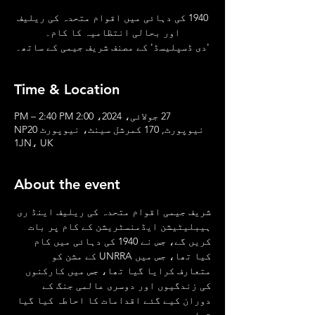
1940 کی دہائی میں اقوام متحدہ کی ریلیف
'دی ڈسپلیسڈ' کے مصنف شریف جیمی کے ساتھ۔
Time & Location
27 جولائی، 2024، 2:00 PM – 2:40 PM
نیوپورٹ, 170 کمرشل سینٹ، نیوپورٹ NP20
1JN، UK
About the event
شریف جیمی اقوام متحدہ کی ریلیف اینڈ ری 
ہیبلیٹیشن ایڈمنسٹریشن کے کام پر بات 
کریں گے، جس نے 1940 کی دہائی میں کام 
کیا تھا، جس میں UNRRA کے مشن کو 
متعارف کرایا گیا تھا، جس میں کارکنوں 
کی زندگیوں اور دوسری عالمی جنگ کے 
دوران کیے گئے اقدامات کا احاطہ کیا گیا 