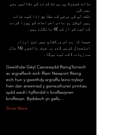
ساتھ فیبرک پر پرنٹ کرنے کی مثالیں بھی 
ہوں گی۔
ٹکٹ آپ کی مرضی کے مطابق ادا کیے جاتے 
ہیں لیکن ہم مادی اخراجات کو پورا کرنے 
کے لیے کم از کم £4 مانگتے ہیں۔
جیسا کہ ہم اس ورکشاپ میں تیز اوزار 
استعمال کریں گے، یہ صرف بالغوں (16 سال 
سے زیادہ) کے لیے ہوگا۔
Gweithdai Gŵyl Casnewydd RisingTorrwch 
ac argraffwch eich fflam Newport Rising 
eich hun y gweithdy argraffu leino trylwyr 
hwn dan arweiniad y gwneuthurwr printiau 
sydd wedi'i hyfforddi'n broffesiynen 
broffesiyn. Byddwch yn gallu…
Show More