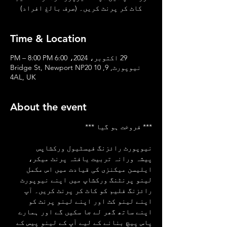
کاٹ کر پرنٹ کریں۔ (صرف بالغ افراد)
Time & Location
29 اکتوبر، 2024، 6:00 PM – 8:00 PM
نیوپورٹ, 9, 10 Bridge St, Newport NP20
4AL, UK
About the event
*** فروخت ہو گیا ***
نیوپورٹ رائزنگ فیسٹیول ورکشاپس
پیشہ ورانہ تربیت یافتہ پرنٹ میکر، 
ایلیسن میکنزی کی قیادت میں اس مکمل 
لینو پرنٹنگ ورکشاپ میں اپنے نیوپورٹ 
رائزنگ فلیم کو کاٹ کر پرنٹ کریں۔ آپ 
اپنے لینو کٹ اور اپنے لینو پرنٹ کو 
اپنے ساتھ گھر لے جا سکیں گے اور ہمارے 
پاس پیچ بنانے کے لیے آپ کے لینو پیس کے 