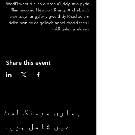
Wedi'i wneud allan o bren a'i ddylunio gyda 
fflam eiconig Newport Rising. Archebwch 
eich tocyn ar gyfer y gweithdy Rhad ac am 
ddim hwn ac os gallwch adael rhodd fach i 
ni AR gyfer yr elusen.
Share this event
ہماری میلنگ لسٹ
میں شامل ہوں۔