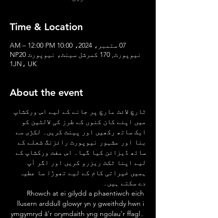
Time & Location
07 ستمبر، 2024، 10:00 AM – 12:00 PM
نیوپورٹ, 170 کمرشل سینٹ، نیوپورٹ NP20
1JN، UK
About the event
ٹارچ لائٹ مارچ پر جانے کے لیے اس ورکشاپ 
میں اپنے کان کنوں کے طرز کی لالٹین کو 
ایک ساتھ رکھیں اور پینٹ کریں۔ لکڑی سے 
بنا اور مشہور نیوپورٹ رائزنگ شعلے کے 
ساتھ ڈیزائن کیا گیا۔ اس مفت ورکشاپ کے 
لیے اپنا ٹکٹ ریزرو کریں اور اگر آپ 
ہمیں خیراتی کام کے لیے تھوڑا سا عطیہ 
دے سکتے ہیں۔
 Rhowch at ei gilydd a phaentiwch eich 
llusern arddull glowyr yn y gweithdy hwn i 
ymgymryd â'r orymdaith yng ngolau'r ffagl۔ 