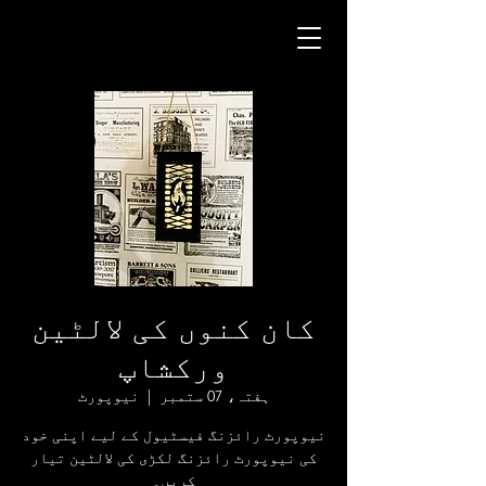
کان کنوں کی لالٹین
ورکشاپ
ہفتہ، 07 ستمبر
  |  
نیوپورٹ
نیوپورٹ رائزنگ فیسٹیول کے لیے اپنی خود
کی نیوپورٹ رائزنگ لکڑی کی لالٹین تیار
کریں۔