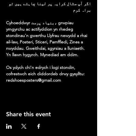
اگر آپ سٹال کرایہ پر لینا چاہتے ہیں تو 
براہ کرم
Cyhoeddwyr بنیاد پرست، grwpiau 
ymgyrchu ac actifyddion yn rhedeg 
stondinau'n gwerthu Llyfrau newydd a rhai 
ail-law, Posteri, Sticeri, Pamffledi, Zines a 
nwyddau. Gweithdai, sgyrsiau a lluniaeth. 
Yn llawn hygyrch. Mynediad am ddim.
Os ydych chi'n edrych i logi stondin, 
cofrestwch eich diddordeb drwy gysylltu: 
redshoesposters@gmail.com
Share this event