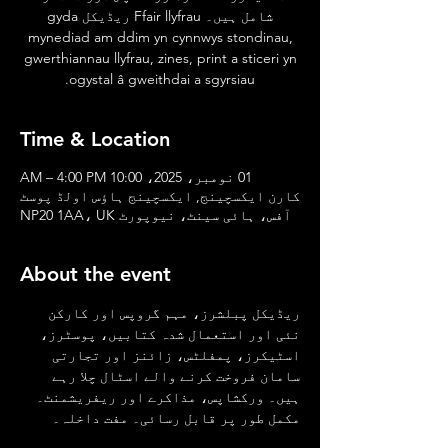
شامل ہیں۔ Ffair llyfrau ریڈیکل gyda
mynediad am ddim yn cynnwys stondinau,
gwerthiannau llyfrau, zines, print a sticeri yn
ogystal â gweithdai a sgyrsiau.
Time & Location
01 نومبر، 2025، 10:00 AM – 4:00 PM
کارن ایکسچینج, ایکسچینج ہاؤس اولڈ پوسٹ
آفس، ہائی سینٹ، نیوپورٹ NP20 1AA، UK
About the event
ریڈیکل پبلشرز، مہم گروپس اور کارکن 
نئی اور استعمال شدہ کتابیں، پوسٹرز، 
اسٹیکرز، پمفلٹس، زائنز اور تجارتی 
سامان فروخت کرنے والے اسٹال چلا رہے 
ہیں۔ ورکشاپس، مذاکرے اور ریفریشمنٹ۔ 
مکمل طور پر قابل رسائی۔ مفت داخلہ۔