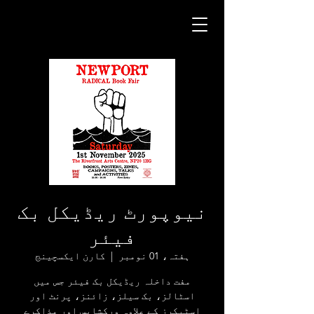
نیوپورٹ ریڈیکل بک
فیئر
ہفتہ، 01 نومبر
  |  
کارن ایکسچینج
مفت داخلہ ریڈیکل بک فیئر جس میں
اسٹالز، بک سیلز، زائنز، پرنٹ اور
اسٹیکرز کے علاوہ ورکشاپس اور مذاکرے