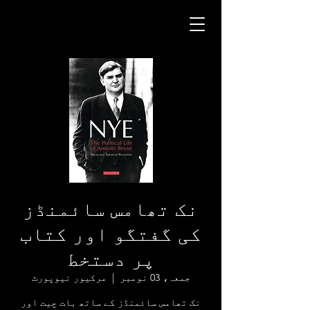
نک تھامس سائمنڈز
کی گفتگو اور کتاب
پر دستخط
جمعہ، 03 نومبر
  |  
مرکیور نیوپورٹ
نک تھامس سائمنڈز کے ساتھ بات چیت اور