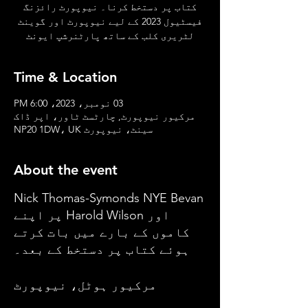
کتاب پر دستخط کرنا۔ نیوپورٹ رائزنگ
فیسٹیول 2023 کے لیے نیوپورٹ اور گوینٹ
لٹریری کلب کے ساتھ پارٹنرشپ ایونٹ
Time & Location
03 نومبر، 2023، 6:00 PM
مرکیور نیوپورٹ, چارٹسٹ ٹاور، اپر ڈاک
سینٹ، نیوپورٹ NP20 1DW، UK
About the event
Nick Thomas-Symonds NYE Bevan
اور Harold Wilson پر اپنے
کاموں کے بارے میں بات کرتے
ہوئے کتاب پر دستخط کے بعد۔
مرکیور ہوٹل، نیوپورٹ