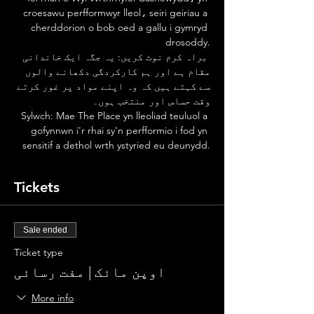
croesawu perfformwyr lleol، seiri geiriau a 
cherddorion o bob oed a gallu i gymryd 
drosoddy.
 براہ کرم نوٹ کریں: یہ جگہ ایک خاندانی 
مقام ہے اور ہم کارکردگی دکھانے والوں 
سے کہتے ہیں کہ وہ اپنے مواد پر غور کرتے 
وقت حساس اور منتخب ہوں۔
 Sylwch: Mae The Place yn lleoliad teuluol a 
gofynnwn i'r rhai sy'n perfformio i fod yn 
sensitif a dethol wrth ystyried eu deunydd.
Tickets
Sale ended
Ticket type
اوپن مائک | مفت رسائی
More info