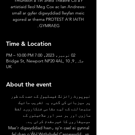
Ymunwch â Tin Shed Theatre Co a'r
artistiaid lleol Meg Cox ac Ian Andrews-
small ar gyfer digwyddiad llwyfan meic
agored ar thema PROTEST A'R IAITH
GYMRAEG۔
Time & Location
02 نومبر، 2023، 7:00 PM – 10:00 PM
جگہ, 9, 10 Bridge St, Newport NP20 4AL,
UK
About the event
نیوپورٹ رائزنگ فیسٹیول کے حصے کے طور 
پر میزبانی کی گئی، یہ تقریب مائیک 
سنبھالنے کے لیے مقامی فنکاروں، لفظ 
سازوں اور ہر عمر اور صلاحیتوں کے 
موسیقاروں کا خیرمقدم کرتی ہے۔
 Mae'r digwyddiad hwn، sy'n cael ei gynnal 
fel rhan o Ŵyl Wrthrhyfel Casnewydd، yn 