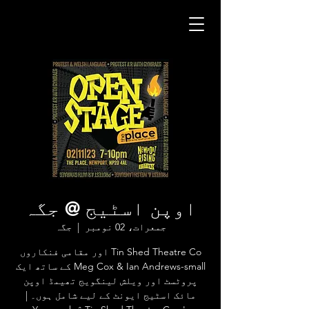
اوپن اسٹیج @ جگہ
جمعرات، 02 نومبر
  |  
جگہ
Tin Shed Theatre Co اور مقامی فنکاروں
Meg Cox & Ian Andrews-small کے ساتھ ایک
پروٹسٹ اور ویلش لینگویج تھیمڈ اوپن
مائک اسٹیج ایونٹ کے لیے شامل ہوں۔ |