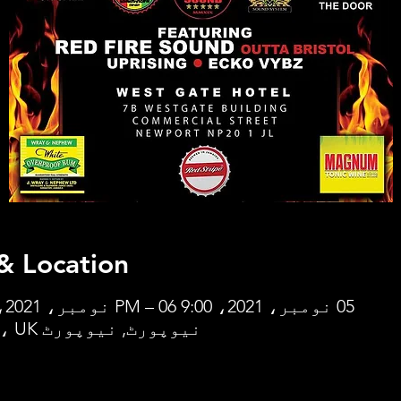
& Location
05 نومبر، 2021، 9:00 PM – 06 نومبر، 2021، 4:00 AM
نیوپورٹ, نیوپورٹ NP20 1JL، UK