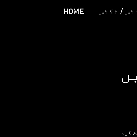
س / ٹکٹس
HOME
ں
ٹ گیٹ