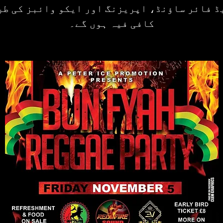
ڈ فائر ساؤنڈ، اپریزنگ اور ایکو وائبز کی طر
کافی فیہ ہوں گے۔