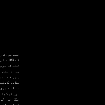
کے 80
ہوں، میں ا
ہوں گے۔ بو
علاوہ کھلے
بنانے میں 
نگل چارلس 
کھلے مائیک