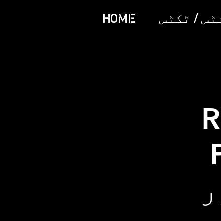
س / ٹکٹس
HOME
R
Ng اور