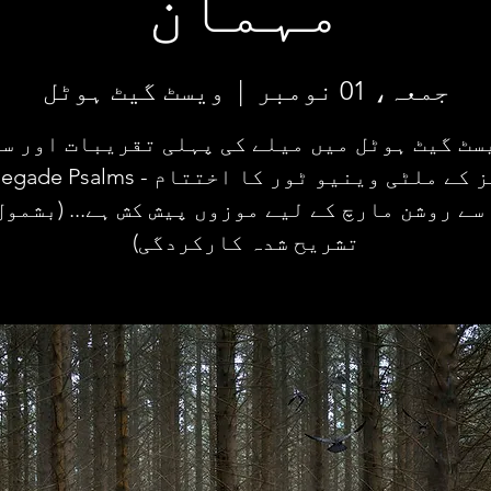
مہمان
جمعہ، 01 نومبر
  |  
ویسٹ گیٹ ہوٹل
سٹ گیٹ ہوٹل میں میلے کی پہلی تقریبات اور س
ویلز کے ملٹی وینیو ٹور کا اختتام - salms
تشریح شدہ کارکردگی)