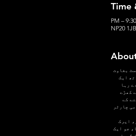
Time 
About
ک حصے کے طور پر، 1839 کی چارٹسٹ بغاوت 
تھ ایک 
 ساتھ 2019 کی گواہی دے رہا 
 کھڑے 
ے کے 
می چارٹر 
نز، ایرک 
، جو ایک 
 گہرا 