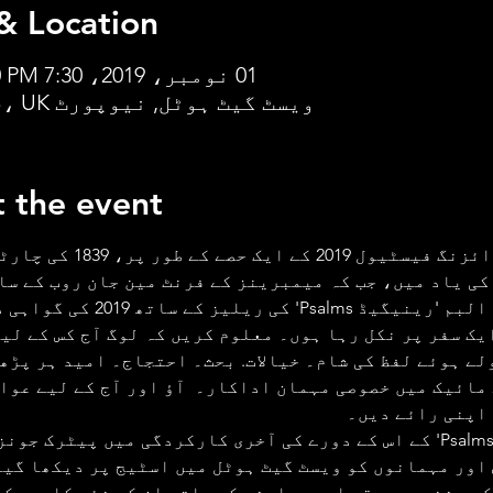
& Location
01 نومبر، 2019، 7:30 PM – 9:30 PM
ویسٹ گیٹ ہوٹل, نیوپورٹ NP20 1JB، UK
 the event
نیوپورٹ رائزنگ فیسٹیول 2019 کے ای
1 سال کی یاد میں، جب کہ میمبرینز کے فرنٹ مین جان روب کے سا
نئے شاعری البم 'رینیگیڈ Psalms' کی ریلیز کے
یک سفر پر نکل رہا ہوں۔ معلوم کریں کہ لوگ آج کس کے لیے
لے ہوئے لفظ کی شام۔ خیالات. بحث۔ احتجاج۔ امید ہر پڑھن
 مائیک میں خصوصی مہمان اداکار۔  آؤ اور آج کے لیے عوا
اپنی رائے دیں۔
 'رینیگیڈ Psalms' کے اس کے دورے کی آخری کارکردگی میں پیٹرک جو
اور مہمانوں کو ویسٹ گیٹ ہوٹل میں اسٹیج پر دیکھا گیا
 سیشن، موسیقی اور مباحثے کے ساتھ ان کے نئے کاموں کا