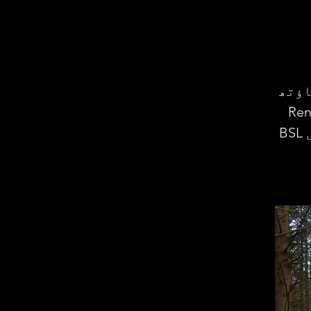
اؤتھ
Renegade P
مشعل سے روشن مارچ کے لیے موزوں پیش کش ہے... (بشمول BSL