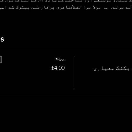
ے ہوئے۔ یہ بولا ہوا لفظ/شاعری پرفارمنس پیٹرک کے اسی
ts
Price
بکنگ معیاری
£4.00