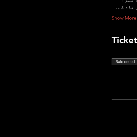
 نام ک…
Show More
Ticke
Sale ended