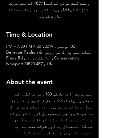
ویسٹ گیٹ ہوٹل لے گئے! 1839 کے نیوپورٹ
رائزنگ کی 180ویں سالگرہ پر ہمارے ساتھ
مارچ کریں۔
Time & Location
02 نومبر، 2019، 4:30 PM – 7:30 PM
بیلے بیو پارک ٹی رومز, Bellevue Pavilion &
Conservatory، بالکل دور، Friars Rd،
Newport NP20 4EZ، UK
About the event
نیوپورٹ رائزنگ کی 180 ویں سالگرہ کے 
موقع پر چارٹسٹ کے نقش قدم پر چلتے ہوئے 
ہمارے ساتھ شامل ہوں اور بیلے ویو پارک 
سے سینٹ وولوس کیتھیڈرل اور اسٹو ہل کے 
راستے ویسٹ گیٹ اسکوائر تک مارچ کریں۔ 
سب کا استقبال ہے اور شرکت مفت ہے۔ یہ 
مارچ بیلے ویو پارک اور ویسٹ گیٹ 