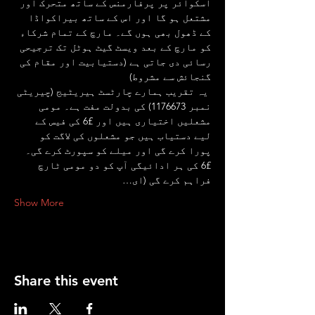
اسکوائر پر پرفارمنس کے ساتھ متحرک اور 
مشتعل ہو گا اور اس کے ساتھ بیراکواڈا 
کے ڈھول بھی ہوں گے۔ مارچ کے تمام شرکاء 
کو مارچ کے بعد ویسٹ گیٹ ہوٹل تک ترجیحی 
رسائی دی جاتی ہے (دستیابیت اور مقام کی 
گنجائش سے مشروط)
 یہ تقریب ہمارے چارٹسٹ ہیریٹیج (چیریٹی 
نمبر 1176673) کی بدولت مفت ہے۔ مومی 
مشعلیں اختیاری ہیں اور £6 کی فیس کے 
لیے دستیاب ہیں جو مشعلوں کی لاگت کو 
پورا کرے گی اور میلے کو سپورٹ کرے گی۔ 
£6 کی ہر ادائیگی آپ کو دو مومی ٹارچ 
فراہم کرے گی (ای…
Show More
Share this event