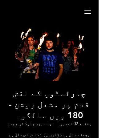
چارٹسٹوں کے نقش
قدم پر مشعل روشن -
180 ویں سالگرہ
ہفتہ، 02 نومبر
  |  
بیلے بیو پارک ٹی رومز
پچھلے سال ہم سڑکوں پر نکلے، اس سال ہم