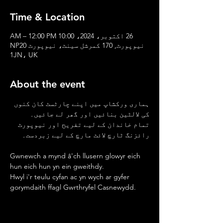
Time & Location
26 اکتوبر، 2024، 10:00 AM – 12:00 PM
نیوپورٹ, 170 کمرشل سینٹ، نیوپورٹ NP20
1JN، UK
About the event
ہماری ورکشاپ میں اپنے چارٹسٹ کان کنوں 
کی لالٹین بنائیں اور گھر لے جائیں۔
تمام خاندان کے لیے تفریح اور نیوپورٹ 
رائزنگ ٹارچ لائٹ مارچ کے لیے زبردست۔
Gwnewch a mynd â'ch llusern glowyr eich 
hun eich hun yn ein gweithdy.
Hwyl i'r teulu cyfan ac yn wych ar gyfer 
gorymdaith ffagl Gwrthryfel Casnewydd.