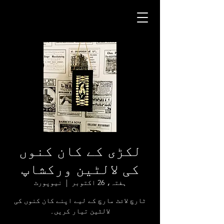
لکڑی کے کان کنوں
کی لالٹین ورکشاپ
ہفتہ، 26 اکتوبر
  |  
نیوپورٹ
ٹارچ لائٹ مارچ کے لیے اپنے کان کنوں کی
لالٹین تیار کریں۔