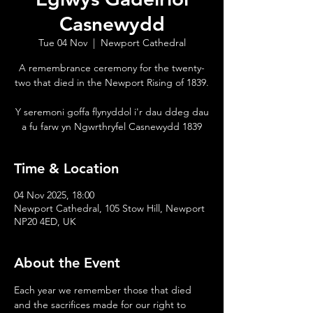
Casnewydd
Tue 04 Nov
  |  
Newport Cathedral
A remembrance ceremony for the twenty-
two that died in the Newport Rising of 1839.
Y seremoni goffa flynyddol i'r dau ddeg dau
a fu farw yn Ngwrthryfel Casnewydd 1839
Time & Location
04 Nov 2025, 18:00
Newport Cathedral, 105 Stow Hill, Newport
NP20 4ED, UK
About the Event
Each year we remember those that died 
and the sacrifices made for our right to 