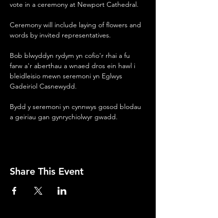
vote in a ceremony at Newport Cathedral. 
Ceremony will include laying of flowers and 
words by invited representatives. 
Bob blwyddyn rydym yn cofio'r rhai a fu 
farw a'r aberthau a wnaed dros ein hawl i 
bleidleisio mewn seremoni yn Eglwys 
Gadeiriol Casnewydd.
Bydd y seremoni yn cynnwys gosod blodau 
a geiriau gan gynrychiolwyr gwadd.
Share This Event