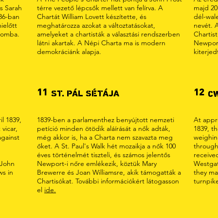
és Sarah
térre vezető lépcsők mellett van felírva. A
majd 20
836-ban
Chartát William Lovett készítette, és
dél-wale
ielőtt
meghatározza azokat a változtatásokat,
nevét. 
alomba.
amelyeket a chartisták a választási rendszerben
Chartis
látni akartak. A Népi Charta ma is modern
Newport
demokráciánk alapja.
kiterjed
11
12
ST. PÁL SÉTÁJA
C
il 1839,
1839-ben a parlamenthez benyújtott nemzeti
At app
 vicar,
petíció minden ötödik aláírását a nők adták,
1839, t
against
még akkor is, ha a Charta nem szavazta meg
weighing
őket. A St. Paul's Walk hét mozaikja a nők 100
through
éves történelmét tiszteli, és számos jelentős
receive
 John
Newport-i nőre emlékezik, köztük Mary
Westgat
ws in
Brewerre és Joan Williamsre, akik támogatták a
they ma
Chartisókat. További információkért látogasson
turnpike
el
ide.