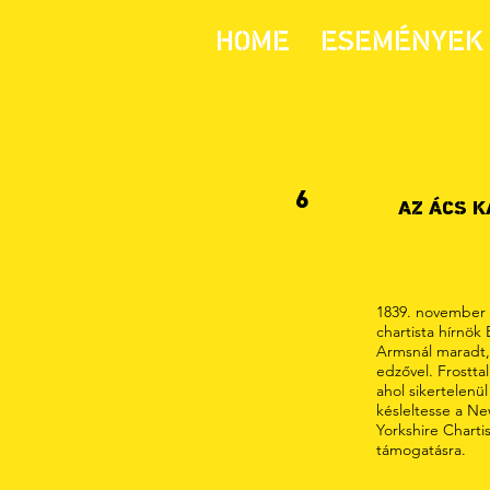
HOME
ESEMÉNYEK 
6
AZ ÁCS K
1839. november 
chartista hírnök
Armsnál maradt,
edzővel. Frostta
ahol sikertelenü
késleltesse a Ne
Yorkshire Charti
támogatásra.