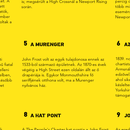
ket. A
percig d
is; megsérült a High Crossnál a Newport Rising
ett
több mi
során.
atók,
esemén
ember
Newport
oltak a
5
6
A MURENGER
A
1839. n
ti
John Frost volt az egyik tulajdonosa ennek az
chartis
 fiatal
1533-ból származó épületnek. Az 1870-es évek
Armsnál
lleni
végéig a High Street ezen oldalán állt az ő
edzővel
elben,
drapériája is. Egykor Monmouthshire fő
ahol sik
 később
seriffjének otthona volt, ma a Murenger
késlelte
yet
nyilvános ház.
Yorkshi
támogat
8
9
A HAT PONT
J
ak
A The People's Charter hat pontja a John Frost
Az ered