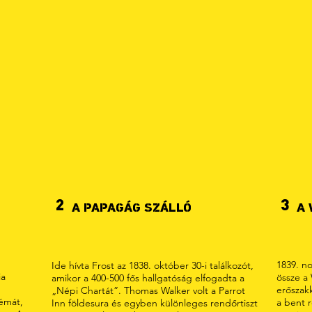
2
3
A PAPAGÁG SZÁLLÓ
A 
1839. no
Ide hívta Frost az 1838. október 30-i találkozót,
ia
össze a
amikor a 400-500 fős hallgatóság elfogadta a
erőszakk
„Népi Chartát”. Thomas Walker volt a Parrot
témát,
a bent r
Inn földesura és egyben különleges rendőrtiszt