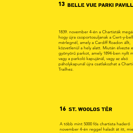
13
BELLE VUE PARKI PAVIL
1839. november 4-én a Chartisták megál
hogy újra csoportosuljanak a Cwrt-y-bel
mérlegnél, amely a Cardiff Roadon állt,
közvetlenül a hely alatt. Miután élvezte e
gyönyörű parkot, amely 1894-ben nyílt 
vagy a parkoló kapujánál, vagy az alsó
páholykapunál újra csatlakozhat a Charti
Trailhez.
16
ST. WOOLOS TÉR
A több mint 5000 fős chartista haderő
november 4-én reggel haladt át itt, mie