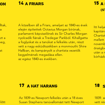
14
15
A FRIARS
A
LON
(S
ltak,
A közelben áll a Friars, amelyet az 1840-es évek
Itt hel
la
elején építettek Octavius Morgan bírónak,
kapitán
parlamenti képviselőnek és Sir Charles Morgan
Chartist
zt a
nyolcadik fiának a Tredegar Parkból. Kihallgatta
mellett
meg,
a foglyokat és a tanúkat a felkelés után, részt
novembe
vett a nagy esküdtszékben a monmouthi Shire
őrségbe
st
Hallban, és kampányolt a chartista vezetők
után a 
kegyelmének megadása ellen.
kórházk
az egész 1840-es években.
17
18
A HAT HARANG
Az 1839-es Newport-felkelés után a 18 éves
1839. a
lőtt
Susan Stephens tanúvallomást tett Newport
vett ré