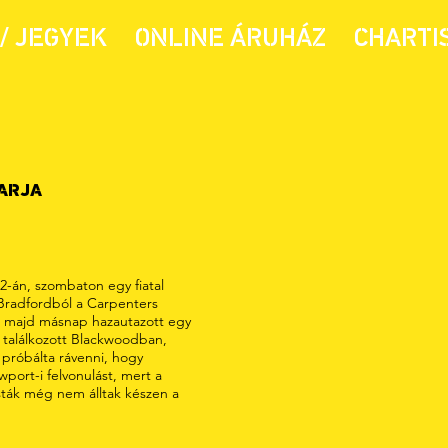
/ JEGYEK
ONLINE ÁRUHÁZ
CHARTI
ARJA
2-án, szombaton egy fiatal
 Bradfordból a Carpenters
 majd másnap hazautazott egy
l találkozott Blackwoodban,
l próbálta rávenni, hogy
wport-i felvonulást, mert a
sták még nem álltak készen a