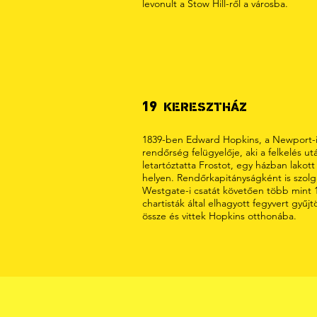
levonult a Stow Hill-ről a városba.
19
KERESZTHÁZ
1839-ben Edward Hopkins, a Newport-
rendőrség felügyelője, aki a felkelés ut
letartóztatta Frostot, egy házban lakott
helyen. Rendőrkapitányságként is szolg
Westgate-i csatát követően több mint 1
chartisták által elhagyott fegyvert gyűjt
össze és vittek Hopkins otthonába.