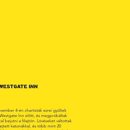
WESTGATE INN
vember 4-én chartisták ezrei gyűltek
 Westgate Inn előtt, és megpróbáltak
al bejutni a főajtón. Lövéseket váltottak
ejtett katonákkal, és több mint 20