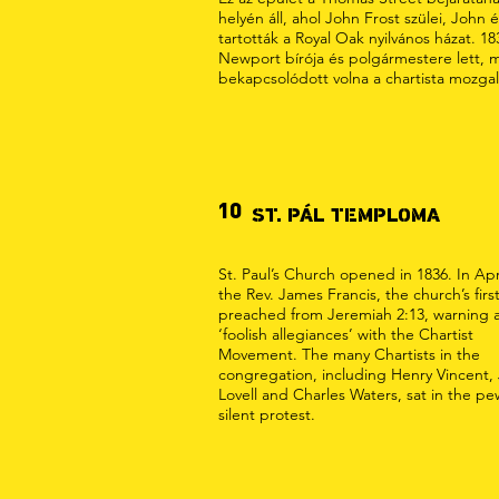
helyén áll, ahol John Frost szülei, John 
tartották a Royal Oak nyilvános házat. 1
Newport bírója és polgármestere lett, m
bekapcsolódott volna a chartista mozg
10
ST. PÁL TEMPLOMA
St. Paul’s Church opened in 1836. In Apr
the Rev. James Francis, the church’s first
preached from Jeremiah 2:13, warning 
‘foolish allegiances’ with the Chartist
Movement. The many Chartists in the
congregation, including Henry Vincent,
Lovell and Charles Waters, sat in the pe
silent protest.