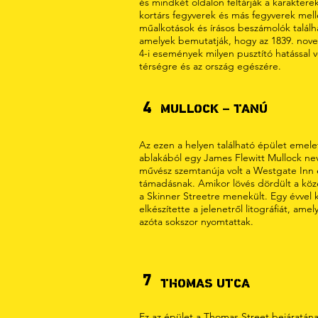
és mindkét oldalon feltárják a karaktere
kortárs fegyverek és más fegyverek mell
műalkotások és írásos beszámolók találh
amelyek bemutatják, hogy az 1839. nov
4-i események milyen pusztító hatással v
térségre és az ország egészére.
4
MULLOCK – TANÚ
Az ezen a helyen található épület emele
ablakából egy James Flewitt Mullock nevű
művész szemtanúja volt a Westgate Inn e
támadásnak. Amikor lövés dördült a köz
a Skinner Streetre menekült. Egy évvel
elkészítette a jelenetről litográfiát, amel
azóta sokszor nyomtattak.
7
THOMAS UTCA
Ez az épület a Thomas Street bejáratán