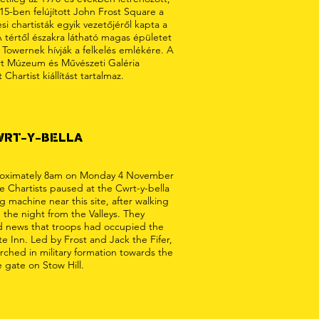
15-ben felújított John Frost Square a
si chartisták egyik vezetőjéről kapta a
A tértől északra látható magas épületet
t Towernek hívják a felkelés emlékére. A
 Múzeum és Művészeti Galéria
t Chartist kiállítást tartalmaz.
WRT-Y-BELLA
roximately 8am on Monday 4 November
he Chartists paused at the Cwrt-y-bella
 machine near this site, after walking
 the night from the Valleys. They
d news that troops had occupied the
e Inn. Led by Frost and Jack the Fifer,
rched in military formation towards the
 gate on Stow Hill.