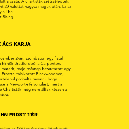
últ a csata. A chartisták szétszéledtek,
nt 20 halottat hagyva maguk után. Ez az
y a The
 Rising.
Z ÁCS KARJA
ovember 2-án, szombaton egy fiatal
ta hírnök Bradfordból a Carpenters
 maradt, majd másnap hazautazott egy
. Frosttal találkozott Blackwoodban,
ertelenül próbálta rávenni, hogy
sse a Newport-i felvonulást, mert a
re Chartisták még nem álltak készen a
ásra.
OHN FROST TÉR
etileg az 1970-es években létrehozott,