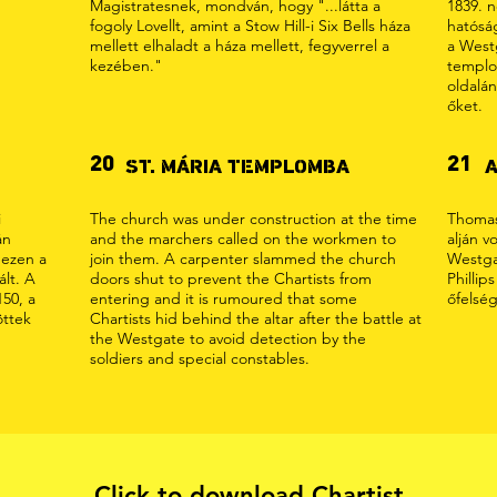
Magistratesnek, mondván, hogy "...látta a
1839. 
fogoly Lovellt, amint a Stow Hill-i Six Bells háza
hatóság
mellett elhaladt a háza mellett, fegyverrel a
a Westg
kezében."
templo
oldalán
őket.
20
21
ST. MÁRIA TEMPLOMBA
A
i
The church was under construction at the time
Thomas 
án
and the marchers called on the workmen to
alján v
 ezen a
join them. A carpenter slammed the church
Westga
ált. A
doors shut to prevent the Chartists from
Phillip
50, a
entering and it is rumoured that some
őfelség
öttek
Chartists hid behind the altar after the battle at
the Westgate to avoid detection by the
soldiers and special constables.
Click to download Chartist