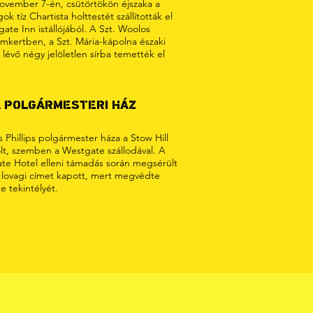
november 7-én, csütörtökön éjszaka a
ok tíz Chartista holttestét szállították el
ate Inn istállójából. A Szt. Woolos
mkertben, a Szt. Mária-kápolna északi
 lévő négy jelöletlen sírba temették el
 POLGÁRMESTERI HÁZ
Phillips polgármester háza a Stow Hill
olt, szemben a Westgate szállodával. A
te Hotel elleni támadás során megsérült
s lovagi címet kapott, mert megvédte
e tekintélyét.