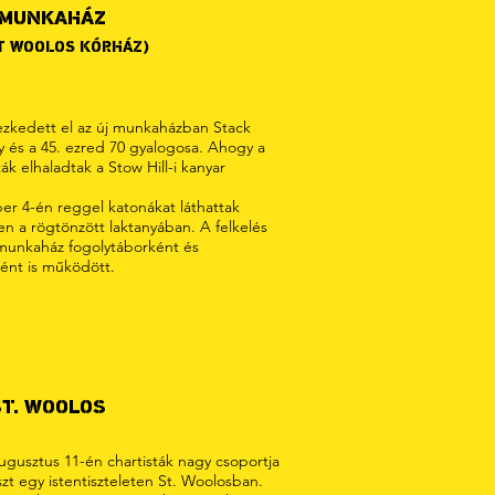
 MUNKAHÁZ
T WOOLOS KÓRHÁZ)
yezkedett el az új munkaházban Stack
y és a 45. ezred 70 gyalogosa. Ahogy a
ák elhaladtak a Stow Hill-i kanyar
r 4-én reggel katonákat láthattak
n a rögtönzött laktanyában. A felkelés
munkaház fogolytáborként és
ént is működött.
ST. WOOLOS
ugusztus 11-én chartisták nagy csoportja
szt egy istentiszteleten St. Woolosban.