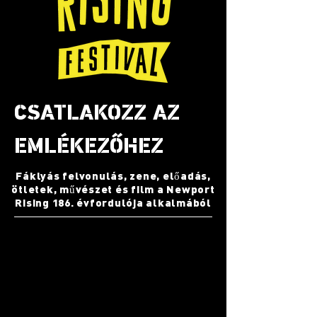
CSATLAKOZZ AZ
EMLÉKEZŐHEZ
Fáklyás felvonulás, zene, előadás,
ötletek, művészet és film a Newport
Rising 186. évfordulója alkalmából
FOR TICKETS/RSVP
CLICK HERE