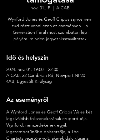
nov. 01., P
  |  
A CAB
Wynford Jones és Geoff Cripps sajnos nem
tud részt venni ezen az eseményen – a
Generation Feral most szombaton lép
pályára. minden jegyet visszaváltottak
Idő és helyszín
2024. nov. 01. 19:00 – 22:00
A CAB, 22 Cambrian Rd, Newport NP20
4AB, Egyesült Királyság
Az eseményről
A Wynford Jones és Geoff Cripps Wales két 
legkiválóbb folkzenekarának szuperduója. 
Wynford, nemzedékének egyik 
legszembetűnőbb dalszerzője, a The 
Chartists vezetője volt, akinek dalciklusai a 