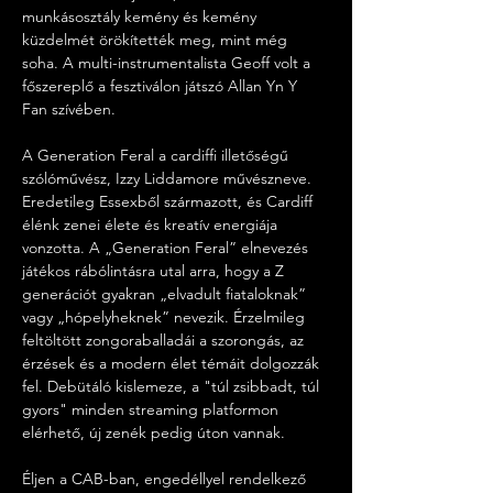
munkásosztály kemény és kemény 
küzdelmét örökítették meg, mint még 
soha. A multi-instrumentalista Geoff volt a 
főszereplő a fesztiválon játszó Allan Yn Y 
Fan szívében.
A Generation Feral a cardiffi illetőségű 
szólóművész, Izzy Liddamore művészneve. 
Eredetileg Essexből származott, és Cardiff 
élénk zenei élete és kreatív energiája 
vonzotta. A „Generation Feral” elnevezés 
játékos rábólintásra utal arra, hogy a Z 
generációt gyakran „elvadult fiataloknak” 
vagy „hópelyheknek” nevezik. Érzelmileg 
feltöltött zongoraballadái a szorongás, az 
érzések és a modern élet témáit dolgozzák 
fel. Debütáló kislemeze, a "túl zsibbadt, túl 
gyors" minden streaming platformon 
elérhető, új zenék pedig úton vannak.
Éljen a CAB-ban, engedéllyel rendelkező 