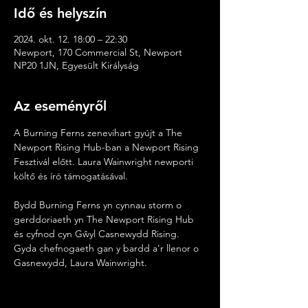
Idő és helyszín
2024. okt. 12. 18:00 – 22:30
Newport, 170 Commercial St, Newport
NP20 1JN, Egyesült Királyság
Az eseményről
A Burning Ferns zenevihart gyújt a The 
Newport Rising Hub-ban a Newport Rising 
Fesztivál előtt. Laura Wainwright newporti 
költő és író támogatásával.
Bydd Burning Ferns yn cynnau storm o 
gerddoriaeth yn The Newport Rising Hub 
és cyfnod cyn Gŵyl Casnewydd Rising. 
Gyda chefnogaeth gan y bardd a'r llenor o 
Gasnewydd, Laura Wainwright.