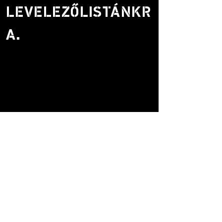
Millett Besorolás: Mérsékelt
LEVELEZŐLISTÁNKR
FIGYELEM: A sétálóknak
A.
javasoljuk, hogy viseljenek vízálló
bakancsot, és hozzanak magukkal
vizet és csomagolt ebédet.
Találkozási pontja a Top House
pub, Trefil. Nagyon rossz időjárási
viszonyok esetén, kérjük,
ellenőrizze e-mailjeit a séta előtti
reggelen a frissítésekért.
Vezetett séta a Chartist-
barlanghoz, amely két walesi
néven is ismert; Ogof Fawr (a
„Nagy barlang”) és korábban