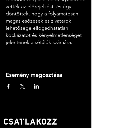
vették az előrejelzést, és úgy
döntöttek, hogy a folyamatosan
magas esőzések és zivatarok
lehetősége elfogadhatatlan
kockázatot és kényelmetlenséget
jelentenek a sétálók számára.
Minden jegytulajdonosnak
visszatérítjük az árát, és elsőbbségi
foglalást kap egy átütemezett
idegenvezetős sétára 2023
Esemény megosztása
tavaszán.
NE VÉGY RÉSZT A SÉTÁBAN,
VAGY KÍSÉRJÜK MEG A SÉTÁT
IRÁNYZAT NÉLKÜL.
CSATLAKOZZ
Vezetők: Steve Drowley és Chris