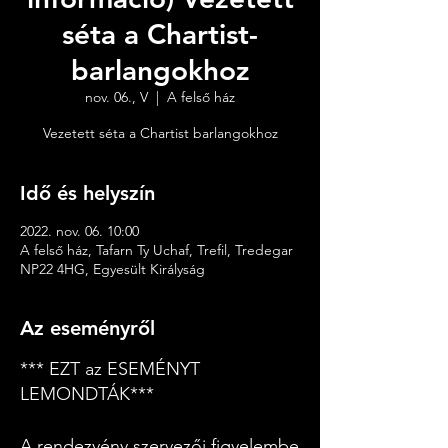
séta a Chartist-
barlangokhoz
nov. 06., V
  |  
A felső ház
Vezetett séta a Chartist barlangokhoz
Idő és helyszín
2022. nov. 06. 10:00
A felső ház, Tafarn Ty Uchaf, Trefil, Tredegar
NP22 4HG, Egyesült Királyság
Az eseményről
*** EZT az ESEMÉNYT
LEMONDTÁK***
A rendezvény szervezői figyelembe