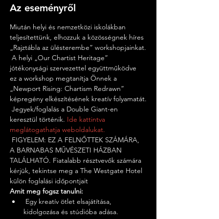
Az eseményről
Miután helyi és nemzetközi iskolákban 
teljesítettünk, elhozzuk a közösségnek híres 
„Rajztábla az ülésterembe” workshopjainkat.
 A helyi „Our Chartist Heritage” 
jótékonysági szervezettel együttműködve 
ez a workshop megtanítja Önnek a 
„Newport Rising: Chartism Redrawn” 
képregény elkészítésének kreatív folyamatát.
 Jegyek/foglalás a Double Giant-en 
keresztül történik. 
Ide kattintva 
meglátogathatja weboldalukat.
 FIGYELEM: EZ A FELNŐTTEK SZÁMÁRA, 
A BARNABAS MŰVÉSZETI HÁZBAN 
TALÁLHATÓ. Fiatalabb résztvevők számára 
kérjük, tekintse meg a The Westgate Hotel 
külön foglalási időpontjait
Amit meg fogsz tanulni:
 Egy kreatív ötlet elsajátítása, 
kidolgozása és stúdióba adása.