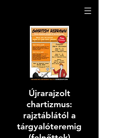
Újrarajzolt
chartizmus:
rajztáblától a
tárgyalóteremig
(felnőttek)