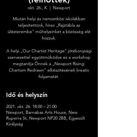
okt. 26., K
  |  
Newport
Miután helyi és nemzetközi iskolákban
teljesítettünk, híres „Rajztábla az
ülésterembe” műhelyeinket a közösség elé
hozzuk.
A helyi „Our Chartist Heritage” jótékonysági
szervezettel együttműködve ez a workshop
megtanítja Önnek a „Newport Rising:
Chartism Redrawn” elkészítésének kreatív
folyamatát.
Idő és helyszín
2021. okt. 26. 18:00 – 21:00
Newport, Barnabas Arts House, New
Ruperra St, Newport NP20 2BB, Egyesült
Királyság