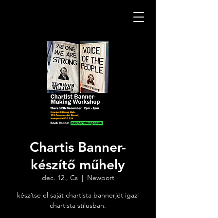
Chartis Banner-
készítő műhely
dec. 12., Cs
  |  
Newport
készítse el saját chartista bannerjét igazi
chartista stílusban.