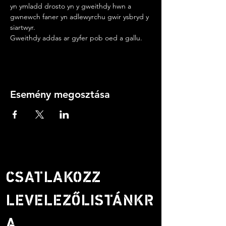
yn ymladd drosto yn y gweithdy hwn a 
gwnewch faner yn adlewyrchu gwir ysbryd y 
siartwyr.
Gweithdy addas ar gyfer pob oed a gallu.
Esemény megosztása
CSATLAKOZZ
LEVELEZŐLISTÁNKR
A.