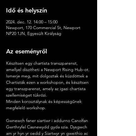
Idő és helyszín
2024. dec. 12. 14:00 – 15:00
Newport, 170 Commercial St, Newport
NP20 1JN, Egyesült Királyság
Az eseményről
Készítsen egy chartista transzparenst, 
amellyel díszítheti a Newport Rising Hub-ot. 
Ismerje meg, mit dolgoztak és küzdöttek a 
Chartisták ezen a workshopon, és készítsen 
egy transzparenst, amely az igazi chartista 
szellemiséget tükrözi.
Minden korosztálynak és képességűnek 
megfelelő workshop.
Gwnewch faner siartiwr i addurno Canolfan 
Gwrthryfel Casnewydd gyda szia. Dysgwch 
am yr hyn yr oedd y Siartwyr yn gweithio ac 