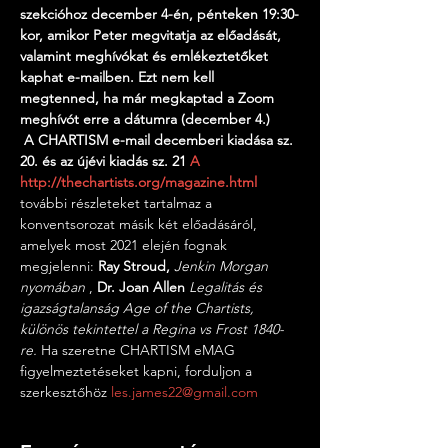
szekcióhoz december 4-én, pénteken 19:30-
kor, amikor Peter megvitatja az előadását, 
valamint meghívókat és emlékeztetőket 
kaphat e-mailben. Ezt nem kell 
megtenned, ha már megkaptad a Zoom 
meghívót erre a dátumra (december 4.)
A CHARTISM e-mail decemberi kiadása sz. 
20. és az újévi kiadás sz. 21
A 
http://thechartists.org/magazine.html
további részleteket tartalmaz a 
konventsorozat másik két előadásáról, 
amelyek most 2021 elején fognak 
megjelenni: 
Ray Stroud,
Jenkin Morgan 
nyomában
 , 
Dr. Joan Allen
Legalitás és 
igazságtalanság Age of the Chartists, 
különös tekintettel a Regina vs Frost 1840-
re.
 Ha szeretne CHARTISM eMAG 
figyelmeztetéseket kapni, forduljon a 
szerkesztőhöz 
les.james22@gmail.com