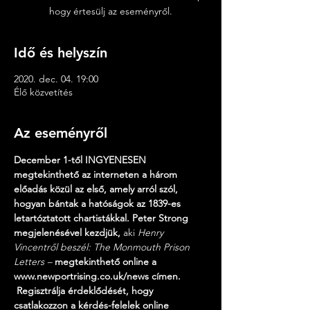
hogy értesülj az eseményről.
Idő és helyszín
2020. dec. 04. 19:00
Élő közvetítés
Az eseményről
December 1-től INGYENESEN 
megtekinthető az interneten a három 
előadás közül az első, amely arról szól, 
hogyan bántak a hatóságok az 1839-es 
letartóztatott chartistákkal. Peter Strong 
megjelenésével kezdjük,
 aki 
Henry 
Vincentről beszél: The Monmouth Prison 
Letters –
megtekinthető online a 
www.newportrising.co.uk/news címen.
Regisztrálja érdeklődését, hogy 
csatlakozzon a kérdés-felelek online 