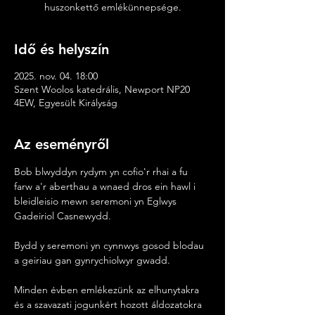
huszonkettő emlékünnepsége.
Idő és helyszín
2025. nov. 04. 18:00
Szent Woolos katedrális, Newport NP20
4EW, Egyesült Királyság
Az eseményről
Bob blwyddyn rydym yn cofio'r rhai a fu 
farw a'r aberthau a wnaed dros ein hawl i 
bleidleisio mewn seremoni yn Eglwys 
Gadeiriol Casnewydd.
Bydd y seremoni yn cynnwys gosod blodau 
a geiriau gan gynrychiolwyr gwadd.
Minden évben emlékezünk az elhunytakra 
és a szavazati jogunkért hozott áldozatokra 