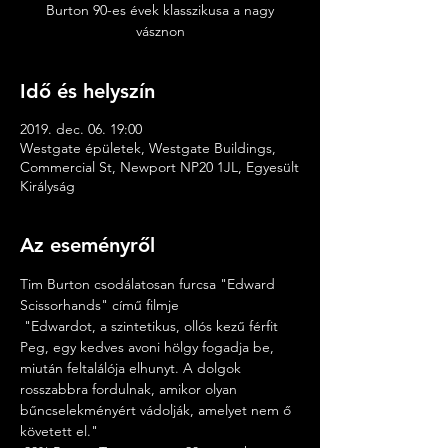
Burton 90-es évek klasszikusa a nagy
vásznon
Idő és helyszín
2019. dec. 06. 19:00
Westgate épületek, Westgate Buildings,
Commercial St, Newport NP20 1JL, Egyesült
Királyság
Az eseményről
Tim Burton csodálatosan furcsa "Edward 
Scissorhands" című filmje
 "Edwardot, a szintetikus, ollós kezű férfit 
Peg, egy kedves avoni hölgy fogadja be, 
miután feltalálója elhunyt. A dolgok 
rosszabbra fordulnak, amikor olyan 
bűncselekményért vádolják, amelyet nem ő 
követett el."