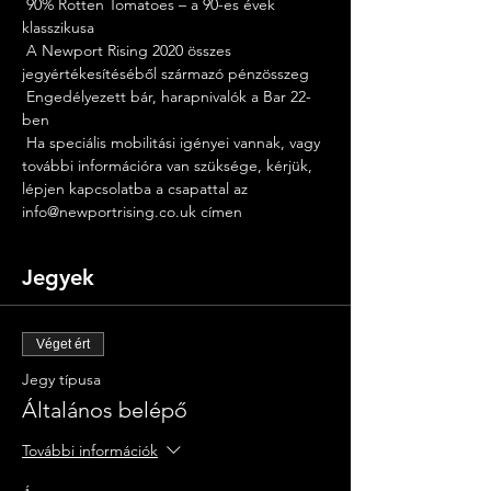
 90% Rotten Tomatoes – a 90-es évek 
klasszikusa
 A Newport Rising 2020 összes 
jegyértékesítéséből származó pénzösszeg
 Engedélyezett bár, harapnivalók a Bar 22-
ben
 Ha speciális mobilitási igényei vannak, vagy 
további információra van szüksége, kérjük, 
lépjen kapcsolatba a csapattal az 
info@newportrising.co.uk címen
Jegyek
Véget ért
Jegy típusa
Általános belépő
További információk