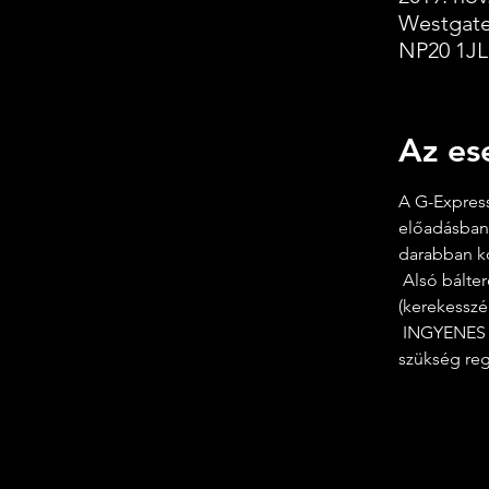
Westgate
NP20 1JL,
Az es
A G-Express
előadásban 
darabban ko
 Alsó bálterem, The Westgate Hotel. A bejárat a Stow Hill bejáratán keresztül történik 
(kerekesszé
 INGYENES RENDEZVÉNY - az Urban Circle és a Our Chartist Heritage jóvoltából nincs 
szükség reg