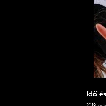
Idő és
2019. nov.