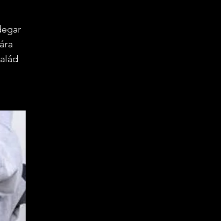
degar
ára
salád