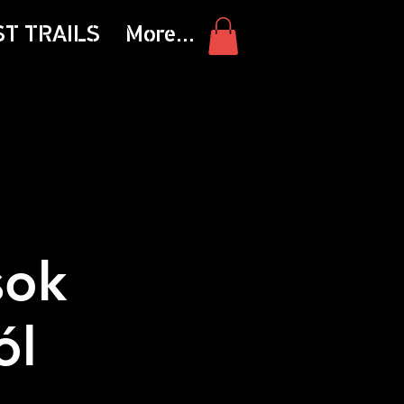
ST TRAILS
More...
sok
ól