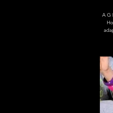
A G 
Ho
adap