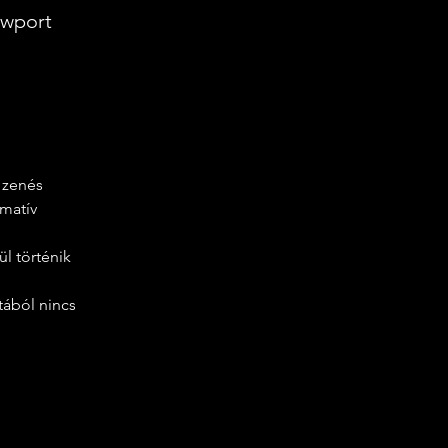
ewport
 zenés 
matív 