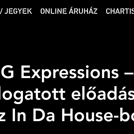
/ JEGYEK
ONLINE ÁRUHÁZ
CHARTI
G Expressions –
logatott előadá
z In Da House-b