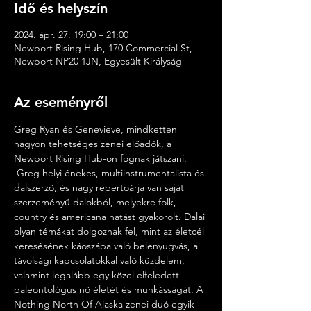
Idő és helyszín
2024. ápr. 27. 19:00 – 21:00
Newport Rising Hub, 170 Commercial St,
Newport NP20 1JN, Egyesült Királyság
Az eseményről
Greg Ryan és Genevieve, mindketten 
nagyon tehetséges zenei előadók, a 
Newport Rising Hub-on fognak játszani.
 Greg helyi énekes, multiinstrumentalista és 
dalszerző, és nagy repertoárja van saját 
szerzeményű dalokból, melyekre folk, 
country és americana hatást gyakorolt. Dalai 
olyan témákat dolgoznak fel, mint az életcél 
keresésének káoszába való belenyugvás, a 
távolsági kapcsolatokkal való küzdelem, 
valamint legalább egy közel elfeledett 
paleontológus nő életét és munkásságát. A 
Nothing North Of Alaska zenei duó egyik 