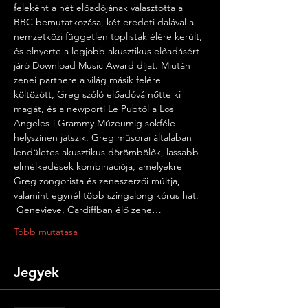
feleként a hét előadójának választotta a 
BBC bemutatkozása, két eredeti dalával a 
nemzetközi független toplisták élére került, 
és elnyerte a legjobb akusztikus előadásért 
járó Download Music Award díjat. Miután 
zenei partnere a világ másik felére 
költözött, Greg szóló előadóvá nőtte ki 
magát, és a newporti Le Pubtól a Los 
Angeles-i Grammy Múzeumig sokféle 
helyszínen játszik. Greg műsorai általában 
lendületes akusztikus dörömbölők, lassabb 
elmélkedések kombinációja, amelyekre 
Greg zongorista és zeneszerzői múltja, 
valamint egynél több szingalong kórus hat.
 Genevieve, Cardiffban élő zene…
Több mutatása
Jegyek