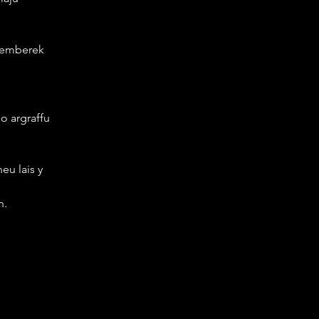
z emberek 
o argraffu 
eu lais y 
n.