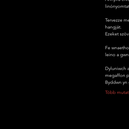
linónyomtat
Tervezze meg
hangját.
Ezeket szöv
Fe wnaethoc
leino a gwn
Dyluniwch a
megaffon p
Byddwn yn g
Több mutat