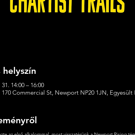
 helyszín
 31. 14:00 – 16:00
 170 Commercial St, Newport NP20 1JN, Egyesült 
eményről
ezte az első alkalommal, most visszatérünk a Newport Rising té