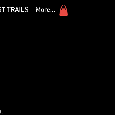
ST TRAILS
More...
t.