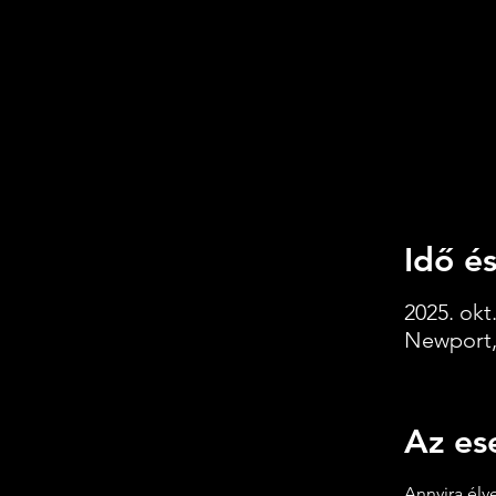
Idő és
2025. okt.
Newport,
Az es
Annyira élv