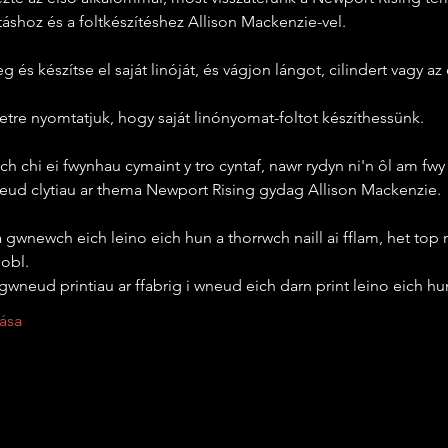
áshoz és a foltkészítéshez Allison Mackenzie-vel.
 és készítse el saját linóját, és vágjon lángot, cilindert vagy a
etre nyomtatjuk, hogy saját linónyomat-foltot készíthessünk.
h chi ei fwynhau cymaint y tro cyntaf, nawr rydyn ni'n ôl am fwy 
eud clytiau ar thema Newport Rising gydag Allison Mackenzie.
 gwnewch eich leino eich hun a thorrwch naill ai fflam, het top n
obl.
wneud printiau ar ffabrig i wneud eich darn print leino eich hu
ása