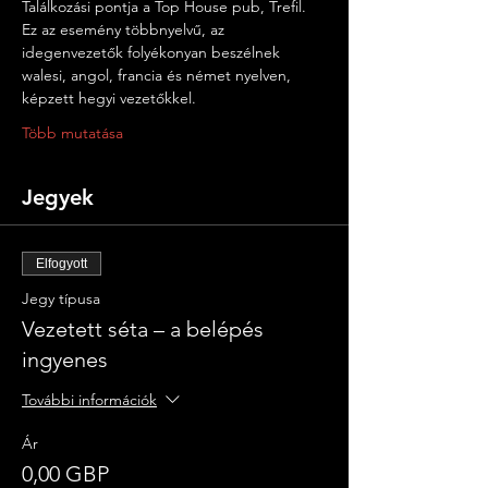
Találkozási pontja a Top House pub, Trefil. 
Ez az esemény többnyelvű, az 
idegenvezetők folyékonyan beszélnek 
walesi, angol, francia és német nyelven, 
képzett hegyi vezetőkkel.
Több mutatása
Jegyek
Elfogyott
Jegy típusa
Vezetett séta – a belépés
ingyenes
További információk
Ár
0,00 GBP