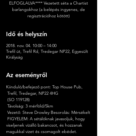
ELFOGLALVA**** Vezetett séta a Chartist
barlangokhoz (a belépés ingyenes, de
regisztrációhoz kötött)
Idő és helyszín
2018. nov. 04. 10:00 – 14:00
Trefil út, Trefil Rd, Tredegar NP22, Egyesült
Királyság
Az eseményről
Kiinduló/befejező pont: Top House Pub,
 Trefil, Tredegar, NP22 4HG
 (SO 119128)
 Távolság: 3 mérföld/5km
 Vezető: Steve Drowley Besorolás: Mérsékelt
 FIGYELEM: A sétálóknak javasoljuk, hogy 
viseljenek vízálló bakancsot, és hozzanak 
magukkal vizet és csomagolt ebédet. 