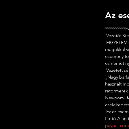
Az es
**********
 Vezető: S
 FIGYELEM: A sétálóknak javasoljuk, hogy viseljenek vízálló bakancsot, és hozzanak 
magukkal vi
esemény töb
és német ny
 Vezetett séta a Chartist-barlanghoz, amely két walesi néven is ismert; Ogof Fawr (a 
„Nagy barla
használt mo
reformerek 
Newport-i fe
cselekedet
 Ez az esemény ingyenes az Our Chartist Heritage-nek köszönhetően az Örökség 
Lottó Alap 
paypal.com/