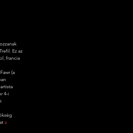
efil. Ez az 
, francia 
ban 
rtista 
 4-i 
k 
at 
a 