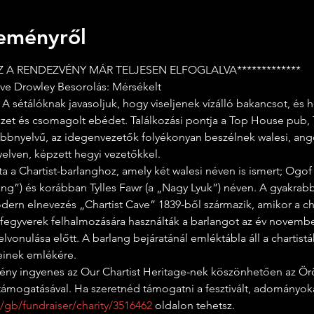
eményről
EZ A RENDEZVÉNY MÁR TELJESEN ELFOGLALVA*************
teve Drowley Besorolás: Mérsékelt
zet és csomagolt ebédet. Találkozási pontja a Top House pub, Tr
bnyelvű, az idegenvezetők folyékonyan beszélnek walesi, angol
elven, képzett hegyi vezetőkkel.
ng”) és korábban Tylles Fawr (a „Nagy Lyuk”) néven. A gyakrab
dern elnevezés „Chartist Cave” 1839-ből származik, amikor a cha
fegyverek felhalmozására használták a barlangot az év november
lvonulása előtt. A barlang bejáratánál emléktábla áll a chartistá
einek emlékére.
támogatásával. Ha szeretnéd támogatni a fesztivált, adományok
gb/fundraiser/charity/3516462
 oldalon tehetsz.