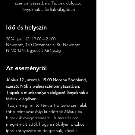
szénbányászatban: Tippek dolgozó
lányoknak a férfiak világában
Idő és helyszín
2024. jún. 12. 19:00 – 21:00
Newport, 170 Commercial St, Newport
NP20 1JN, Egyesült Királyság
Az eseményről
Június 12., szerda, 19.00 Norena Shopland, 
szerző: Nők a walesi szénbányászatban: 
Tippek a munkahelyen dolgozó lányoknak a 
férfiak világában
 Tudja meg, mi történt a Tip Girls-szel, akik 
több mint száz évig küzdöttek állásuk és 
hírnevük megőrzéséért.  A társadalom 
megrémült attól, hogy a nők ilyen piszkos 
ipari környezetben dolgoznak, közel a 