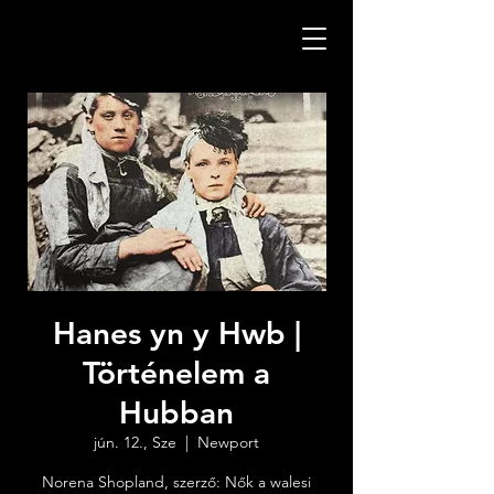
Hanes yn y Hwb |
Történelem a
Hubban
jún. 12., Sze
  |  
Newport
Norena Shopland, szerző: Nők a walesi