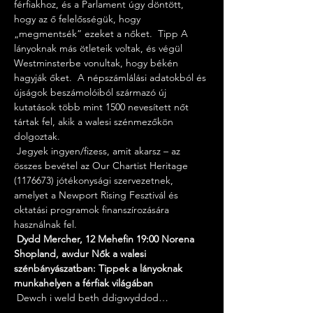
férfiakhoz, és a Parlament úgy döntött, 
hogy az ő felelősségük, hogy 
„megmentsék” ezeket a nőket.  Tipp A 
lányoknak más ötleteik voltak, és végül 
Westminsterbe vonultak, hogy békén 
hagyják őket.  A népszámlálási adatokból és 
újságok beszámolóiból származó új 
kutatások több mint 1500 nevesített nőt 
tártak fel, akik a walesi szénmezőkön 
dolgoztak.
 Jegyek ingyen/fizess, amit akarsz – az 
összes bevétel az Our Chartist Heritage 
(1176673) jótékonysági szervezetnek, 
amelyet a Newport Rising Fesztivál és 
oktatási programok finanszírozására 
használnak fel.
Dydd Mercher, 12 Mehefin 19:00 Norena 
Shopland, awdur Nők a walesi 
szénbányászatban: Tippek a lányoknak 
munkahelyen a férfiak világában
 Dewch i weld beth ddigwyddod…