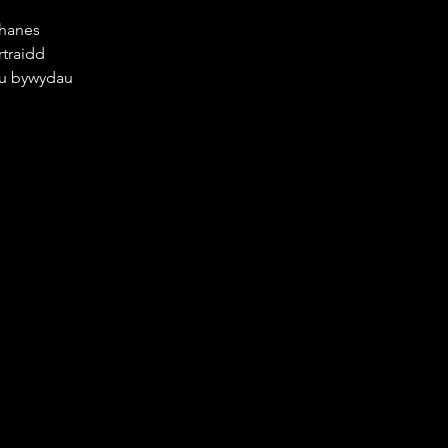
 hanes 
traidd 
eu bywydau 