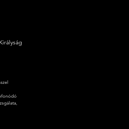
Királyság
szel
zefonódó 
sgálata, 