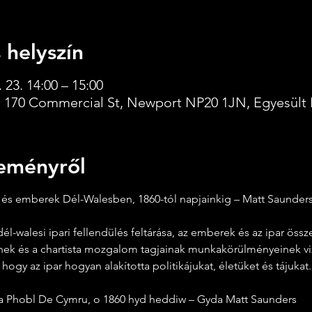
 helyszín
 23. 14:00 – 15:00
 170 Commercial St, Newport NP20 1JN, Egyesült 
eményről
és emberek Dél-Walesben, 1860-tól napjainkig – Matt Saunders
dél-walesi ipari fellendülés feltárása, az emberek és az ipar öss
ek és a chartista mozgalom tagjainak munkakörülményeinek viz
 hogy az ipar hogyan alakította politikájukat, életüket és tájukat.
 a Phobl De Cymru, o 1860 hyd heddiw – Gyda Matt Saunders