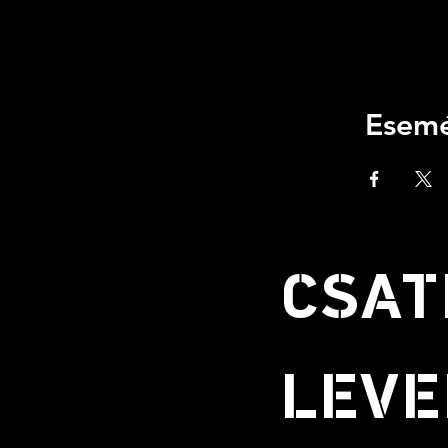
Esemé
CSAT
LEVE