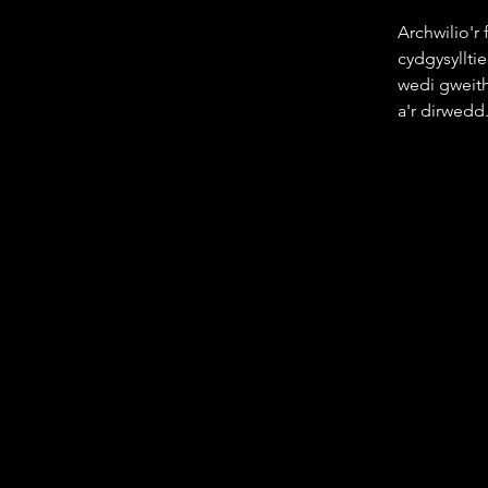
Archwilio'r
cydgysyllti
wedi gweit
a'r dirwedd