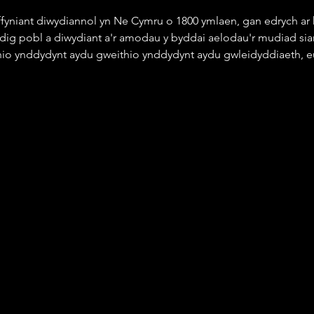
 ffyniant diwydiannol yn Ne Cymru o 1800 ymlaen, gan edrych ar
edig pobl a diwydiant a'r amodau y byddai aelodau'r mudiad siar
hio ynddydynt aydu gweithio ynddydynt aydu gwleidyddiaeth, 
.