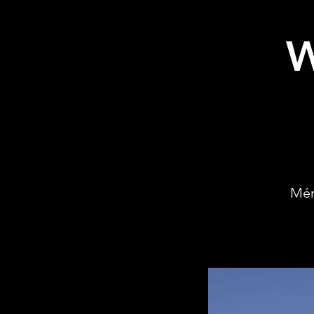
W
Mér