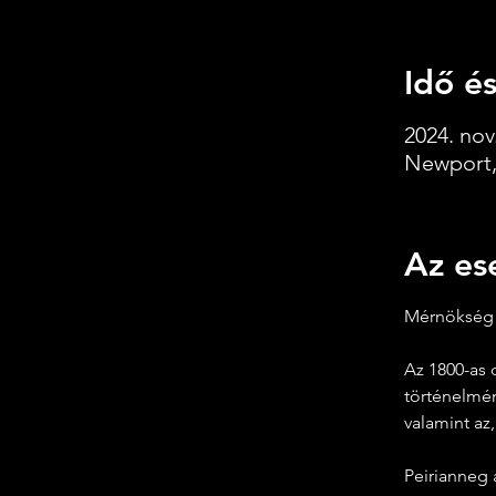
Idő és
2024. nov.
Newport,
Az es
Mérnökség 
Az 1800-as 
történelmén
valamint az,
Peirianneg