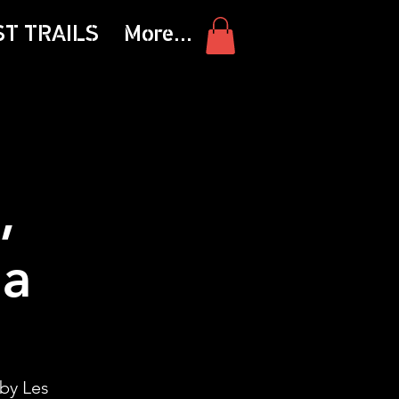
ST TRAILS
More...
,
ia
 by Les