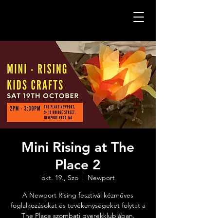
Mini Rising at The
Place 2
okt. 19., Szo
  |  
Newport
A Newport Rising fesztivál kézműves
foglalkozásokat és tevékenységeket folytat a
The Place szombati gyerekklubjában.