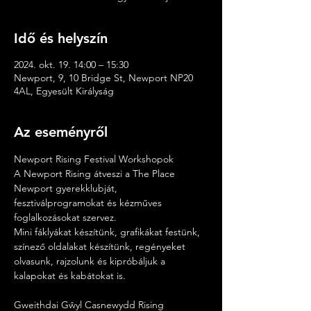
Idő és helyszín
2024. okt. 19. 14:00 – 15:30
Newport, 9, 10 Bridge St, Newport NP20
4AL, Egyesült Királyság
Az eseményről
Newport Rising Festival Workshopok
A Newport Rising átveszi a The Place 
Newport gyerekklubját, 
fesztiválprogramokat és kézműves 
foglalkozásokat szervez.
Mini fáklyákat készítünk, grafikákat festünk, 
színező oldalakat készítünk, regényeket 
olvasunk, rajzolunk és kipróbáljuk a 
kalapokat és kabátokat is.
Gweithdai Gŵyl Casnewydd Rising