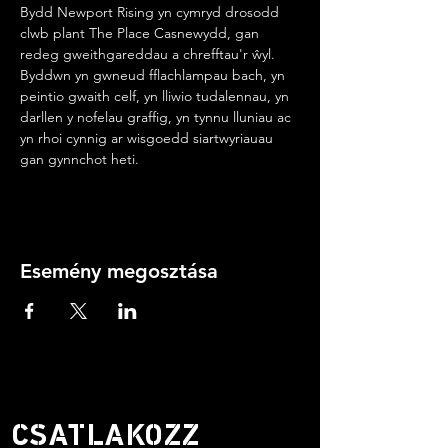
Bydd Newport Rising yn cymryd drosodd 
clwb plant The Place Casnewydd, gan 
redeg gweithgareddau a chrefftau'r ŵyl. 
Byddwn yn gwneud fflachlampau bach, yn 
peintio gwaith celf, yn lliwio tudalennau, yn 
darllen y nofelau graffig, yn tynnu lluniau ac 
yn rhoi cynnig ar wisgoedd siartwyriauau 
gan gynnchot heti.
Esemény megosztása
CSATLAKOZZ