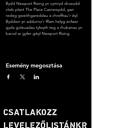
Bydd Newport Rising yn cymryd drosodd 
clwb plant The Place Casnewydd, gan 
redeg gweithgareddau a chrefftau'r ŵyl. 
Byddwn yn addurno'r fflam helyg enfawr 
gyda goleuadau tylwyth teg a rhubanau yn 
barod ar gyfer gŵyl Newport Rising.
Esemény megosztása
CSATLAKOZZ
LEVELEZŐLISTÁNKR