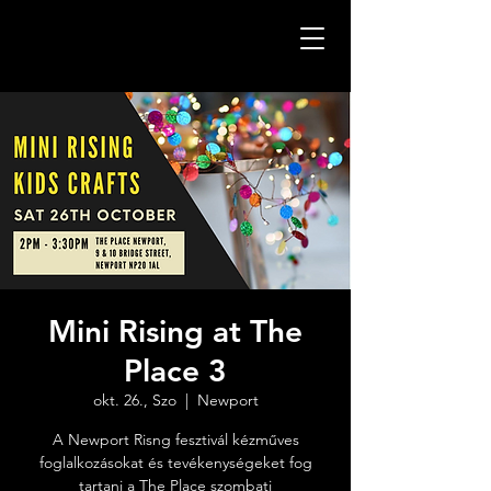
Mini Rising at The
Place 3
okt. 26., Szo
  |  
Newport
A Newport Risng fesztivál kézműves
foglalkozásokat és tevékenységeket fog
tartani a The Place szombati