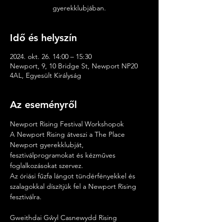
gyerekklubjában.
Idő és helyszín
2024. okt. 26. 14:00 – 15:30
Newport, 9, 10 Bridge St, Newport NP20
4AL, Egyesült Királyság
Az eseményről
Newport Rising Festival Workshopok
A Newport Rising átveszi a The Place 
Newport gyerekklubját, 
fesztiválprogramokat és kézműves 
foglalkozásokat szervez.
Az óriási fűzfa lángot tündérfényekkel és 
szalagokkal díszítjük fel a Newport Rising 
fesztiválra.
Gweithdai Gŵyl Casnewydd Rising