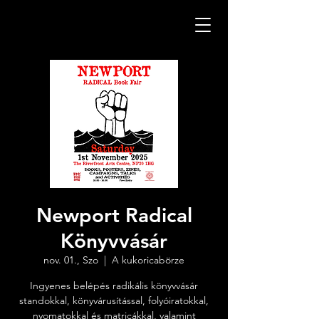
Newport Radical
Könyvvásár
nov. 01., Szo
  |  
A kukoricabörze
Ingyenes belépés radikális könyvvásár
standokkal, könyvárusítással, folyóiratokkal,
nyomatokkal és matricákkal, valamint