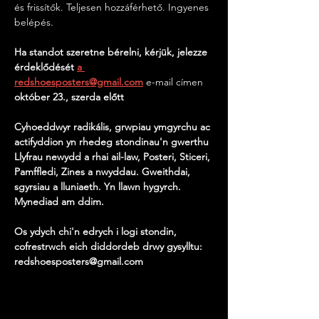
és frissítők. Teljesen hozzáférhető. Ingyenes 
belépés.
Ha standot szeretne bérelni, kérjük, jelezze 
érdeklődését
a 
redshoesposters@gmail.com
 e-mail címen 
október 23., szerda előtt
Cyhoeddwyr radikális, grwpiau ymgyrchu ac 
actifyddion yn rhedeg stondinau'n gwerthu 
Llyfrau newydd a rhai ail-law, Posteri, Sticeri, 
Pamffledi, Zines a nwyddau. Gweithdai, 
sgyrsiau a lluniaeth. Yn llawn hygyrch. 
Mynediad am ddim.
Os ydych chi'n edrych i logi stondin, 
cofrestrwch eich diddordeb drwy gysylltu: 
redshoesposters@gmail.com