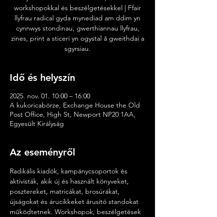
workshopokkal és beszélgetésekkel | Ffair
llyfrau radical gyda mynediad am ddim yn
cynnwys stondinau, gwerthiannau llyfrau,
zines, print a sticeri yn ogystal â gweithdai a
sgyrsiau.
Idő és helyszín
2025. nov. 01. 10:00 – 16:00
A kukoricabörze, Exchange House the Old
Post Office, High St, Newport NP20 1AA,
Egyesült Királyság
Az eseményről
Radikális kiadók, kampánycsoportok és 
aktivisták, akik új és használt könyveket, 
posztereket, matricákat, brosúrákat, 
újságokat és árucikkeket árusító standokat 
működtetnek. Workshopok, beszélgetések 