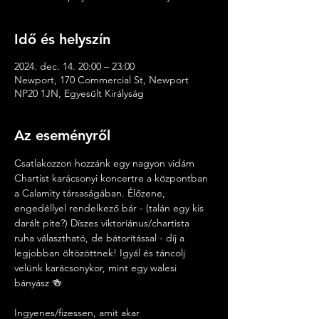
Idő és helyszín
2024. dec. 14. 20:00 – 23:00
Newport, 170 Commercial St, Newport
NP20 1JN, Egyesült Királyság
Az eseményről
Csatlakozzon hozzánk egy nagyon vidám 
Chartist karácsonyi koncertre a központban 
a Calamity társaságában. Élőzene, 
engedéllyel rendelkező bár - (talán egy kis 
darált pite?) Díszes viktoriánus/chartista 
ruha választható, de bátorítással - díj a 
legjobban öltözöttnek! Igyál és táncolj 
velünk karácsonykor, mint egy walesi 
bányász 🍻
Ingyenes/fizessen, amit akar