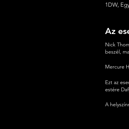
1DW, Egy
Az es
Nick Thom
beszél, ma
Mercure H
Ezt az ese
estére Daf
A helyszín