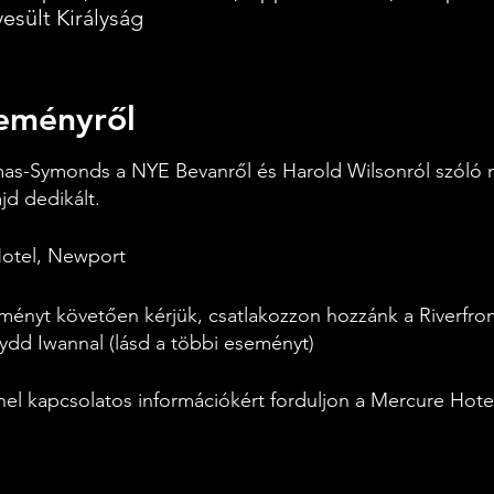
esült Királyság
eményről
as-Symonds a NYE Bevanről és Harold Wilsonról szóló 
jd dedikált.
otel, Newport
ményt követően kérjük, csatlakozzon hozzánk a Riverfro
ydd Iwannal (lásd a többi eseményt)
nel kapcsolatos információkért forduljon a Mercure Hote