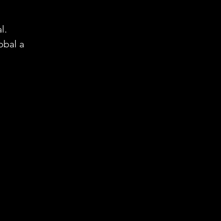
l.
bbal a