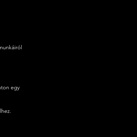
munkáiról
nton egy
lhez.