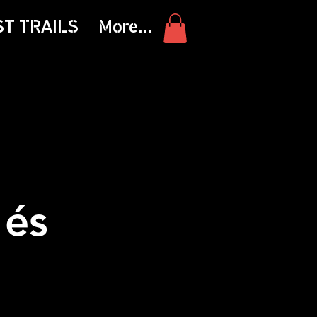
ST TRAILS
More...
 és