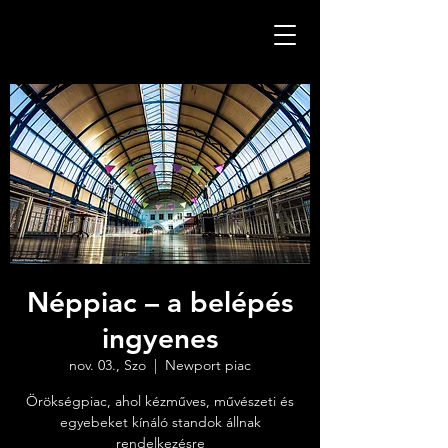
Néppiac – a belépés
ingyenes
nov. 03., Szo
  |  
Newport piac
Örökségpiac, ahol kézműves, művészeti és
egyebeket kínáló standok állnak
rendelkezésre