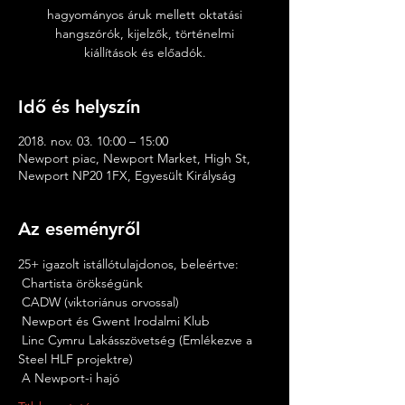
hagyományos áruk mellett oktatási
hangszórók, kijelzők, történelmi
kiállítások és előadók.
Idő és helyszín
2018. nov. 03. 10:00 – 15:00
Newport piac, Newport Market, High St,
Newport NP20 1FX, Egyesült Királyság
Az eseményről
25+ igazolt istállótulajdonos, beleértve:
 Chartista örökségünk
 CADW (viktoriánus orvossal)
 Newport és Gwent Irodalmi Klub
 Linc Cymru Lakásszövetség (Emlékezve a 
Steel HLF projektre)
 A Newport-i hajó